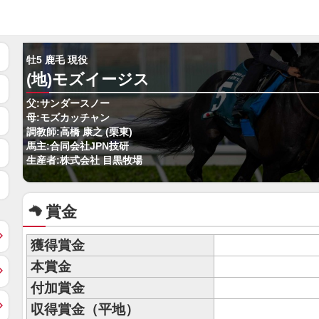
牡5 鹿毛 現役
(地)モズイージス
父:サンダースノー
母:モズカッチャン
調教師:高橋 康之 (栗東)
馬主:合同会社JPN技研
生産者:株式会社 目黒牧場
賞金
獲得賞金
本賞金
付加賞金
収得賞金（平地）