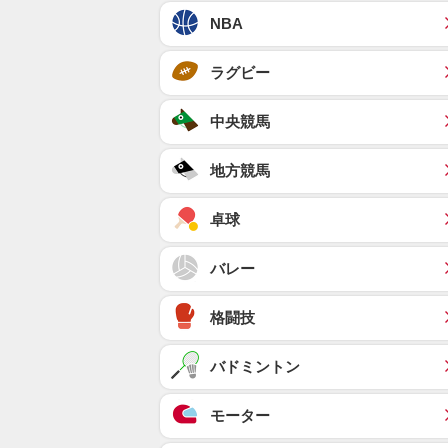
NBA
ラグビー
中央競馬
地方競馬
卓球
バレー
格闘技
バドミントン
モーター