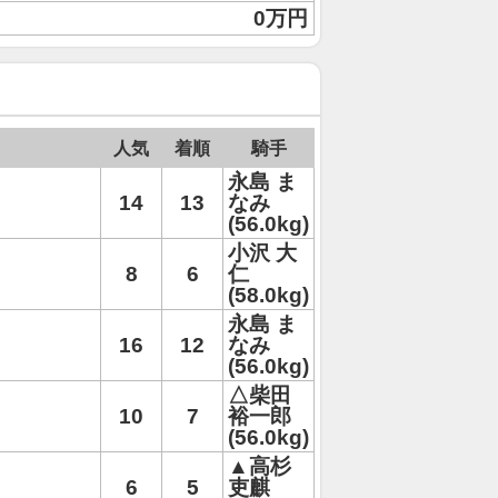
0万円
人気
着順
騎手
永島 ま
14
13
なみ
(56.0kg)
小沢 大
8
6
仁
(58.0kg)
永島 ま
16
12
なみ
(56.0kg)
△柴田
10
7
裕一郎
(56.0kg)
▲高杉
6
5
吏麒