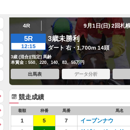
4R
9月1日(日) 2回札
5R
3歳未勝利
12:15
ダート 右・1,700m 14頭
3歳 (混合)[指定] 馬齢
本賞金：550、220、140、83、55万円
出馬表
データ分析
競走成績
着順
枠番
馬番
馬名
1
5
7
イーブンナウ