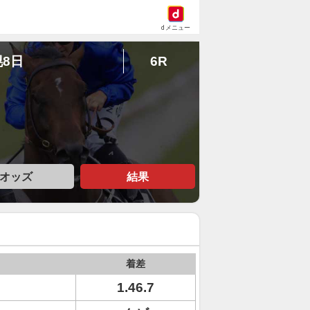
dメニュー
幌8日
6R
オッズ
結果
着差
1.46.7