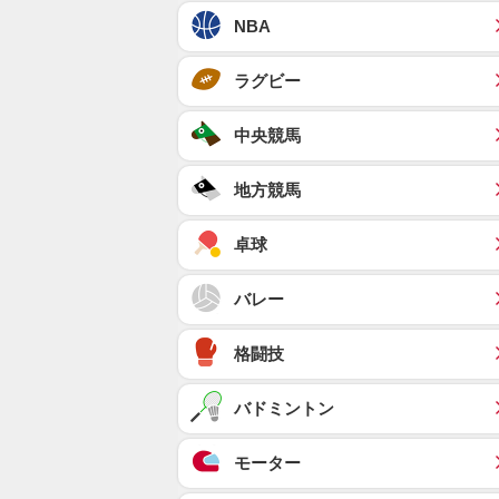
NBA
ラグビー
中央競馬
地方競馬
卓球
バレー
格闘技
バドミントン
モーター