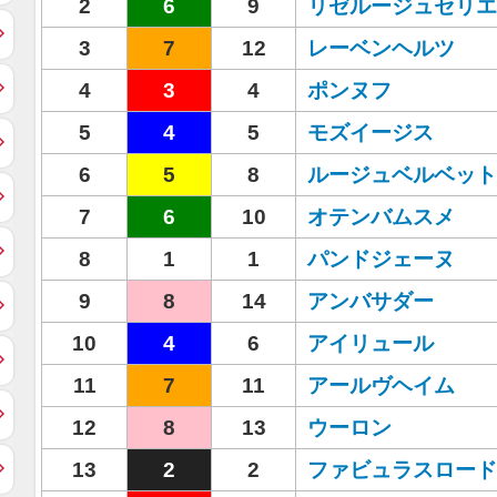
2
6
9
リゼルージュセリエ
3
7
12
レーベンヘルツ
4
3
4
ポンヌフ
5
4
5
モズイージス
6
5
8
ルージュベルベット
7
6
10
オテンバムスメ
8
1
1
パンドジェーヌ
9
8
14
アンバサダー
10
4
6
アイリュール
11
7
11
アールヴヘイム
12
8
13
ウーロン
13
2
2
ファビュラスロード