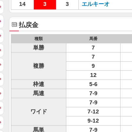
14
3
3
エルキーオ
払戻金
種類
馬番
単勝
7
7
複勝
9
12
枠連
5-6
馬連
7-9
7-9
ワイド
7-12
9-12
馬単
7-9