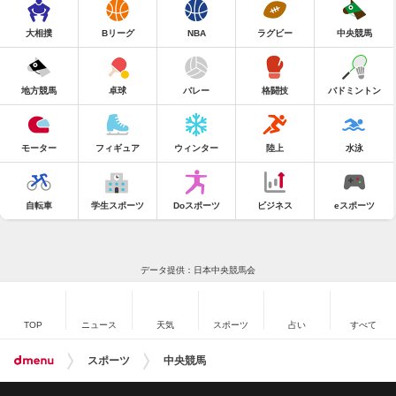
大相撲
Bリーグ
NBA
ラグビー
中央競馬
地方競馬
卓球
バレー
格闘技
バドミントン
モーター
フィギュア
ウィンター
陸上
水泳
自転車
学生スポーツ
Doスポーツ
ビジネス
eスポーツ
データ提供：日本中央競馬会
TOP
ニュース
天気
スポーツ
占い
すべて
スポーツ
中央競馬