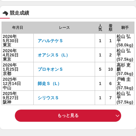
競走成績
人
着
年月日
レース
騎手
気
順
2026年
松山 弘
5月30日
アハルテケＳ
1
1
平
東京
(58.0kg)
2026年
松山 弘
4月26日
オアシスＳ（L）
1
2
平
東京
(57.5kg)
2026年
高杉 吏
1月25日
プロキオンＳ
5
10
麒
京都
(57.0kg)
2025年
戸崎 圭
12月14日
師走Ｓ（L）
1
6
太
中山
(57.5kg)
2025年
松山 弘
9月27日
シリウスＳ
1
7
平
阪神
(57.5kg)
もっと見る