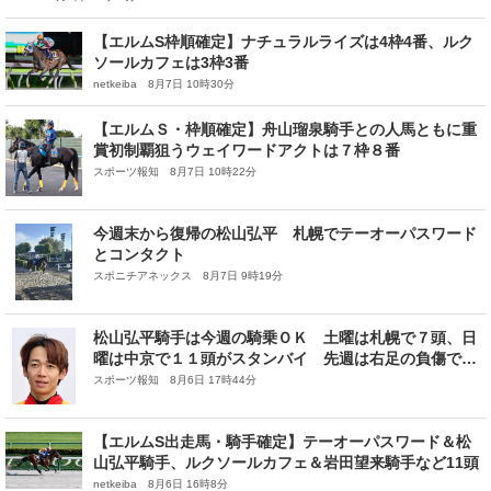
【エルムS枠順確定】ナチュラルライズは4枠4番、ルク
ソールカフェは3枠3番
netkeiba 8月7日 10時30分
【エルムＳ・枠順確定】舟山瑠泉騎手との人馬ともに重
賞初制覇狙うウェイワードアクトは７枠８番
スポーツ報知 8月7日 10時22分
今週末から復帰の松山弘平 札幌でテーオーパスワード
とコンタクト
スポニチアネックス 8月7日 9時19分
松山弘平騎手は今週の騎乗ＯＫ 土曜は札幌で７頭、日
曜は中京で１１頭がスタンバイ 先週は右足の負傷で騎
乗見合わせ
スポーツ報知 8月6日 17時44分
【エルムS出走馬・騎手確定】テーオーパスワード＆松
山弘平騎手、ルクソールカフェ＆岩田望来騎手など11頭
netkeiba 8月6日 16時8分