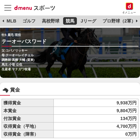
dメニュー
球
MLB
ゴルフ
高校野球
競馬
Jリーグ
プロ野球（2軍）
牡5 鹿毛 現役
テーオーパスワード
父:コパノリッキー
母:テーオーレイチェル
調教師:高柳 大輔 (栗東)
馬主:小笹 公也
生産者:ヤナガワ牧場
賞金
獲得賞金
9,938万円
本賞金
9,804万円
付加賞金
134万円
収得賞金（平地）
4,700万円
収得賞金（障害）
0万円