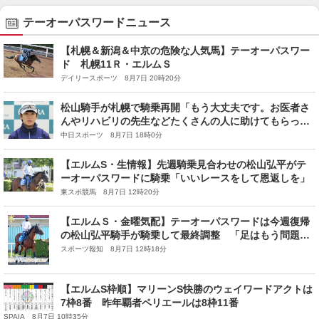
テーオーパスワードニュース
【札幌＆新潟＆中京の危険な人気馬】テーオーパスワー
ド 札幌11Ｒ・エルムＳ
デイリースポーツ 8月7日 20時20分
松山騎手が札幌で騎乗再開「もう大丈夫です。お医者さ
んやリハビリの先生などたくさんの人に助けてもらった1
週間でした」
中日スポーツ 8月7日 18時0分
【エルムS・生情報】先週騎乗見合わせの松山弘平がテ
ーオーパスワードに騎乗「いいレースをして恩返しを」
東スポ競馬 8月7日 12時20分
【エルムＳ・金曜気配】テーオーパスワードは今週復帰
の松山弘平騎手が騎乗して最終調整 「足はもう問題あ
りません」
スポーツ報知 8月7日 12時18分
【エルムS枠順】マリーンS快勝のウェイワードアクトは
7枠8番 昨年覇者ペリエールは8枠11番
SPAIA 8月7日 10時35分