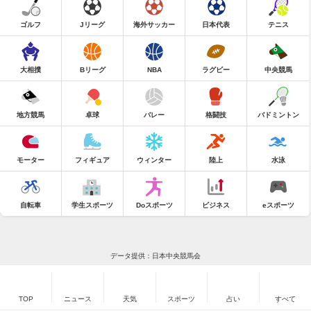
ゴルフ
Jリーグ
海外サッカー
日本代表
テニス
大相撲
Bリーグ
NBA
ラグビー
中央競馬
地方競馬
卓球
バレー
格闘技
バドミントン
モーター
フィギュア
ウィンター
陸上
水泳
自転車
学生スポーツ
Doスポーツ
ビジネス
eスポーツ
データ提供：日本中央競馬会
TOP
ニュース
天気
スポーツ
占い
すべて