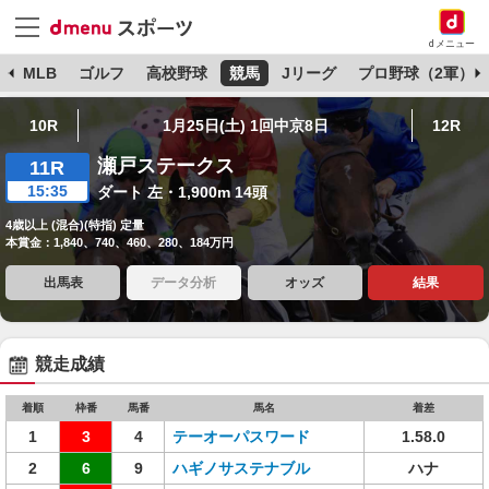
dメニュー
球
MLB
ゴルフ
高校野球
競馬
Jリーグ
プロ野球（2軍）
10R
1月25日(土) 1回中京8日
12R
瀬戸ステークス
11R
15:35
ダート 左・1,900m 14頭
4歳以上 (混合)(特指) 定量
本賞金：1,840、740、460、280、184万円
出馬表
データ分析
オッズ
結果
競走成績
着順
枠番
馬番
馬名
着差
1
3
4
テーオーパスワード
1.58.0
2
6
9
ハギノサステナブル
ハナ