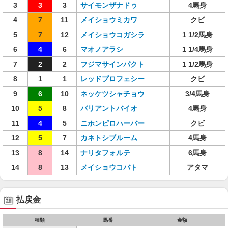
3
3
3
サイモンザナドゥ
4馬身
4
7
11
メイショウミカワ
クビ
5
7
12
メイショウコガシラ
1 1/2馬身
6
4
6
マオノアラシ
1 1/4馬身
7
2
2
フジマサインパクト
1 1/2馬身
8
1
1
レッドプロフェシー
クビ
9
6
10
ネッケツシャチョウ
3/4馬身
10
5
8
バリアントバイオ
4馬身
11
4
5
ニホンピロハーバー
クビ
12
5
7
カネトシブルーム
4馬身
13
8
14
ナリタフォルテ
6馬身
14
8
13
メイショウコバト
アタマ
払戻金
種類
馬番
金額