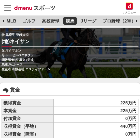
dメニュー
球
MLB
ゴルフ
高校野球
競馬
Jリーグ
プロ野球（2軍）
牡 黒鹿毛 登録抹消
(地)ネイサン
父:マクマホン
母:トーセンベニザクラ
調教師:粕谷 昌央 (美浦)
馬主:Mr.ホース
生産者:有限会社 エスティファーム
賞金
獲得賞金
225万円
本賞金
225万円
付加賞金
0万円
収得賞金（平地）
440万円
収得賞金（障害）
0万円