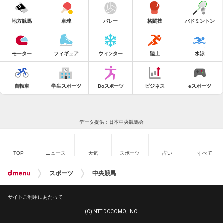
地方競馬
卓球
バレー
格闘技
バドミントン
モーター
フィギュア
ウィンター
陸上
水泳
自転車
学生スポーツ
Doスポーツ
ビジネス
eスポーツ
データ提供：日本中央競馬会
TOP
ニュース
天気
スポーツ
占い
すべて
スポーツ
中央競馬
サイトご利用にあたって
(C) NTT DOCOMO, INC.