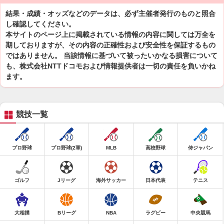
結果・成績・オッズなどのデータは、必ず主催者発行のものと照合
し確認してください。
本サイトのページ上に掲載されている情報の内容に関しては万全を
期しておりますが、その内容の正確性および安全性を保証するもの
ではありません。 当該情報に基づいて被ったいかなる損害について
も、株式会社NTTドコモおよび情報提供者は一切の責任を負いかね
ます。
競技一覧
プロ野球
プロ野球(2軍)
MLB
高校野球
侍ジャパン
ゴルフ
Jリーグ
海外サッカー
日本代表
テニス
大相撲
Bリーグ
NBA
ラグビー
中央競馬