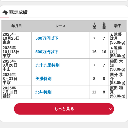
競走成績
人
着
年月日
レース
騎手
気
順
2025年
▲遠藤
10月25日
500万円以下
7
7
汰月
東京
(55.0kg)
2025年
▲遠藤
10月13日
500万円以下
16
16
汰月
東京
(55.0kg)
2025年
柴田 大
9月20日
九十九里特別
7
7
知
中山
(58.0kg)
2025年
国分 恭
8月31日
美濃特別
8
8
介
中京
(58.0kg)
2025年
原田 和
7月12日
北斗特別
11
8
真
函館
(58.0kg)
もっと見る