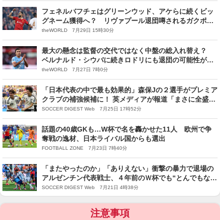
フェネルバフチェはグリーンウッド、アケらに続くビッ
グネーム獲得へ？ リヴァプール退団噂されるガクポも
ターゲットに
theWORLD 7月29日 15時30分
最大の懸念は監督の交代ではなく中盤の総入れ替え？
ベルナルド・シウバに続きロドリにも退団の可能性があ
るシティ。後釜の確保は順調も……
theWORLD 7月27日 7時0分
「日本代表の中で最も効果的」森保Jの２選手がプレミア
クラブの補強候補に！ 英メディアが報道「まさに全盛期
を迎えようとしている」
SOCCER DIGEST Web 7月25日 17時52分
話題の40歳GKも…W杯で名を轟かせた11人 欧州で争
奪戦の逸材、日本ライバル国からも選出
FOOTBALL ZONE 7月23日 7時40分
「またやったのか」「ありえない」衝撃の暴力で退場の
アルゼンチン代表戦士、４年前のＷ杯でも“とんでもない
愚行”を犯していた――
SOCCER DIGEST Web 7月21日 4時38分
注意事項