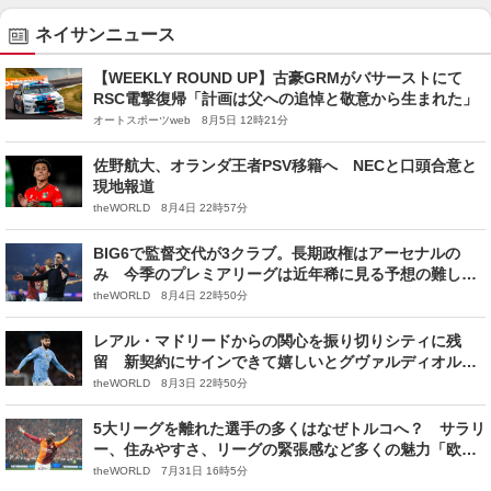
ネイサンニュース
【WEEKLY ROUND UP】古豪GRMがバサーストにて
RSC電撃復帰「計画は父への追悼と敬意から生まれた」
オートスポーツweb 8月5日 12時21分
佐野航大、オランダ王者PSV移籍へ NECと口頭合意と
現地報道
theWORLD 8月4日 22時57分
BIG6で監督交代が3クラブ。長期政権はアーセナルの
み 今季のプレミアリーグは近年稀に見る予想の難しい
シーズンに？
theWORLD 8月4日 22時50分
レアル・マドリードからの関心を振り切りシティに残
留 新契約にサインできて嬉しいとグヴァルディオル。
新体制でポジションを掴めるか
theWORLD 8月3日 22時50分
5大リーグを離れた選手の多くはなぜトルコへ？ サラリ
ー、住みやすさ、リーグの緊張感など多くの魅力「欧州
ではトップ10に入るリーグだ」
theWORLD 7月31日 16時5分