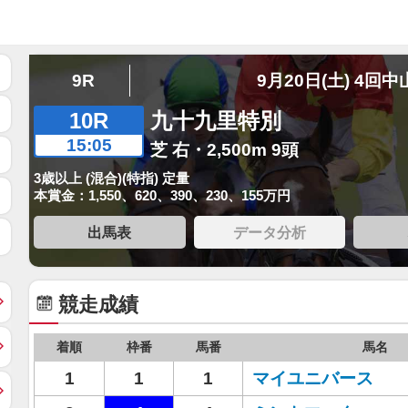
9R
9月20日(土) 4回中
10R
九十九里特別
15:05
芝 右・2,500m 9頭
3歳以上 (混合)(特指) 定量
本賞金：1,550、620、390、230、155万円
出馬表
データ分析
競走成績
着順
枠番
馬番
馬名
1
1
1
マイユニバース