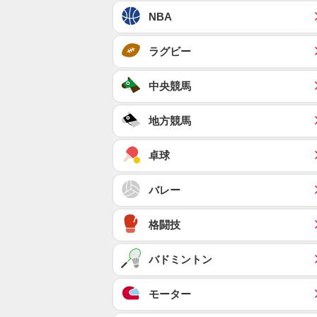
NBA
ラグビー
中央競馬
地方競馬
卓球
バレー
格闘技
バドミントン
モーター