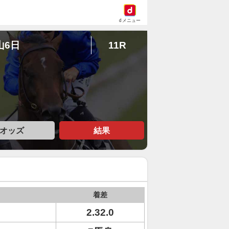
dメニュー
山6日
11R
オッズ
結果
着差
2.32.0