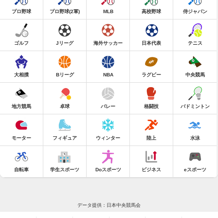
プロ野球
プロ野球(2軍)
MLB
高校野球
侍ジャパン
ゴルフ
Jリーグ
海外サッカー
日本代表
テニス
大相撲
Bリーグ
NBA
ラグビー
中央競馬
地方競馬
卓球
バレー
格闘技
バドミントン
モーター
フィギュア
ウィンター
陸上
水泳
自転車
学生スポーツ
Doスポーツ
ビジネス
eスポーツ
データ提供：日本中央競馬会