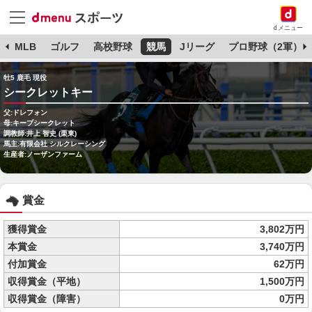
dメニュー
球
MLB
ゴルフ
高校野球
競馬
Jリーグ
プロ野球（2軍）
牡5 鹿毛 現役
シークレットキー
父:ドレフォン
母:キープシークレット
調教師:井上 智史 (栗東)
馬主:有限会社 シルクレーシング
生産者:ノーザンファーム
賞金
獲得賞金
3,802万円
本賞金
3,740万円
付加賞金
62万円
収得賞金（平地）
1,500万円
収得賞金（障害）
0万円