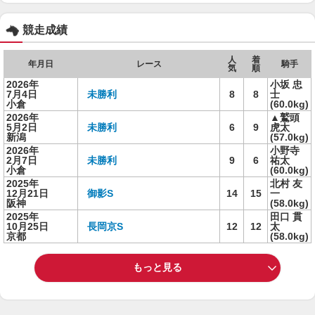
競走成績
人
着
年月日
レース
騎手
気
順
2026年
小坂 忠
7月4日
未勝利
8
8
士
小倉
(60.0kg)
2026年
▲鷲頭
5月2日
未勝利
6
9
虎太
新潟
(57.0kg)
2026年
小野寺
2月7日
未勝利
9
6
祐太
小倉
(60.0kg)
2025年
北村 友
12月21日
御影S
14
15
一
阪神
(58.0kg)
2025年
田口 貫
10月25日
長岡京S
12
12
太
京都
(58.0kg)
もっと見る