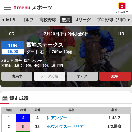
dメニュー
球
MLB
ゴルフ
高校野球
競馬
Jリーグ
プロ野球（2軍）
9R
7月20日(日) 2回小倉8日
11R
宮崎ステークス
10R
15:00
ダート 右・1,700m 13頭
3歳以上 (混合)[指定] ハンデ
本賞金：1,840、740、460、280、184万円
出馬表
データ分析
オッズ
結果
競走成績
着順
枠番
馬番
馬名
着差
1
4
4
レアンダー
1.43.7
2
8
12
ホウオウスーペリア
1/2馬身