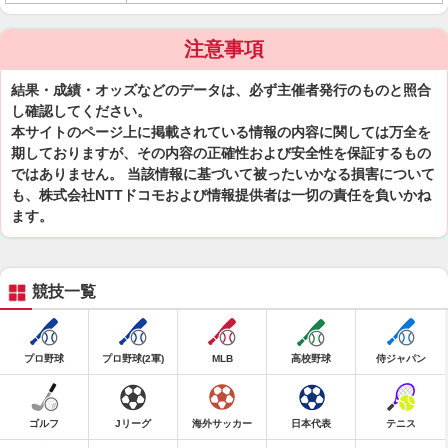
注意事項
結果・成績・オッズなどのデータは、必ず主催者発行のものと照合
し確認してください。
本サイトのページ上に掲載されている情報の内容に関しては万全を
期しておりますが、その内容の正確性および安全性を保証するもの
ではありません。 当該情報に基づいて被ったいかなる損害について
も、株式会社NTTドコモおよび情報提供者は一切の責任を負いかね
ます。
競技一覧
プロ野球
プロ野球(2軍)
MLB
高校野球
侍ジャパン
ゴルフ
Jリーグ
海外サッカー
日本代表
テニス