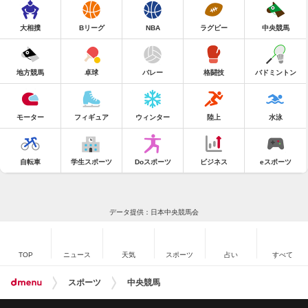
大相撲
Bリーグ
NBA
ラグビー
中央競馬
地方競馬
卓球
バレー
格闘技
バドミントン
モーター
フィギュア
ウィンター
陸上
水泳
自転車
学生スポーツ
Doスポーツ
ビジネス
eスポーツ
データ提供：日本中央競馬会
TOP
ニュース
天気
スポーツ
占い
すべて
スポーツ
中央競馬