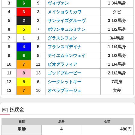
3
6
9
ヴィヴァン
1 3/4馬身
4
3
3
メイショウミカワ
クビ
5
2
2
サンライズグルーヴ
3 1/2馬身
6
5
7
ポワンキュルミナン
1 1/2馬身
7
1
1
グラスシフォン
3/4馬身
8
4
5
フランスゴデイナ
1 1/4馬身
9
6
8
テイエムランウェイ
3 1/2馬身
10
7
11
ビオグラフィア
1 1/4馬身
11
8
13
ゴッドブルービー
2 1/2馬身
12
5
6
シークレットキー
7馬身
13
7
10
オペラプラージュ
大差
払戻金
種類
馬番
金額
単勝
4
480円