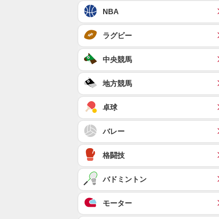
NBA
ラグビー
中央競馬
地方競馬
卓球
バレー
格闘技
バドミントン
モーター