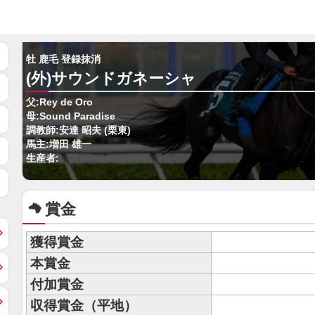
牡 鹿毛 登録抹消
(外)サウンドガネーシャ
父:Rey de Oro
母:Sound Paradise
調教師:安達 昭夫 (栗東)
馬主:増田 雄一
生産者:
賞金
獲得賞金
本賞金
付加賞金
収得賞金（平地）