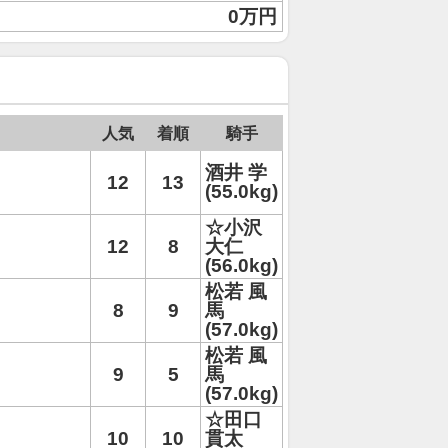
0万円
人気
着順
騎手
酒井 学
12
13
(55.0kg)
☆小沢
12
8
大仁
(56.0kg)
松若 風
8
9
馬
(57.0kg)
松若 風
9
5
馬
(57.0kg)
☆田口
10
10
貫太