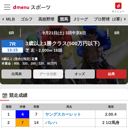
dメニュー
球
MLB
ゴルフ
高校野球
競馬
Jリーグ
プロ野球（2軍）
6R
9月21日(土) 3回中京6日
8R
3歳以上1勝クラス(500万円以下)
7R
13:15
芝 左・2,000m 16頭
3歳以上 (混合)[指定] 定量
本賞金：800、320、200、120、80万円
出馬表
データ分析
オッズ
結果
競走成績
着順
枠番
馬番
馬名
着差
1
4
7
ヤングスカーレット
2.00.4
2
7
14
パレハ
2 1/2馬身