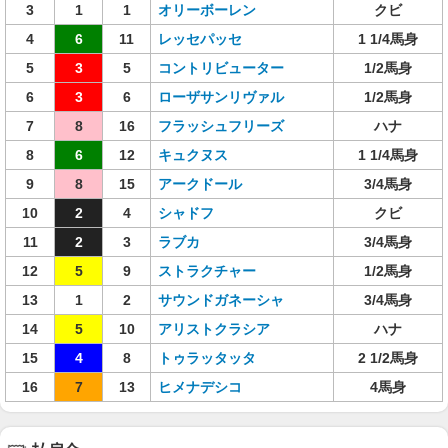
3
1
1
オリーボーレン
クビ
4
6
11
レッセパッセ
1 1/4馬身
5
3
5
コントリビューター
1/2馬身
6
3
6
ローザサンリヴァル
1/2馬身
7
8
16
フラッシュフリーズ
ハナ
8
6
12
キュクヌス
1 1/4馬身
9
8
15
アークドール
3/4馬身
10
2
4
シャドフ
クビ
11
2
3
ラブカ
3/4馬身
12
5
9
ストラクチャー
1/2馬身
13
1
2
サウンドガネーシャ
3/4馬身
14
5
10
アリストクラシア
ハナ
15
4
8
トゥラッタッタ
2 1/2馬身
16
7
13
ヒメナデシコ
4馬身