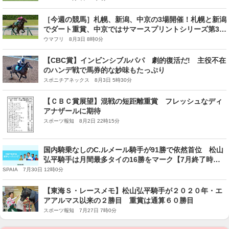
［今週の競馬］札幌、新潟、中京の3場開催！札幌と新潟
でダート重賞、中京ではサマースプリントシリーズ第3戦
が開催！
ウマフリ 8月3日 8時0分
【CBC賞】インビンシブルパパ 劇的復活だ! 主役不在
のハンデ戦で馬券的な妙味もたっぷり
スポニチアネックス 8月3日 5時30分
【ＣＢＣ賞展望】混戦の短距離重賞 フレッシュなディ
アナザールに期待
スポーツ報知 8月2日 22時15分
国内騎乗なしのC.ルメール騎手が91勝で依然首位 松山
弘平騎手は月間最多タイの16勝をマーク【7月終了時の
騎手リーディング】
SPAIA 7月30日 12時0分
【東海Ｓ・レースメモ】松山弘平騎手が２０２０年・エ
アアルマス以来の２勝目 重賞は通算６０勝目
スポーツ報知 7月27日 7時0分