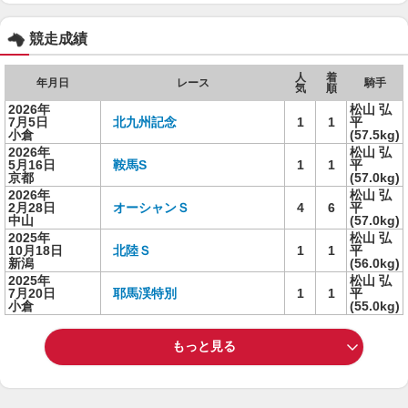
競走成績
人
着
年月日
レース
騎手
気
順
2026年
松山 弘
7月5日
北九州記念
1
1
平
小倉
(57.5kg)
2026年
松山 弘
5月16日
鞍馬S
1
1
平
京都
(57.0kg)
2026年
松山 弘
2月28日
オーシャンＳ
4
6
平
中山
(57.0kg)
2025年
松山 弘
10月18日
北陸Ｓ
1
1
平
新潟
(56.0kg)
2025年
松山 弘
7月20日
耶馬渓特別
1
1
平
小倉
(55.0kg)
もっと見る