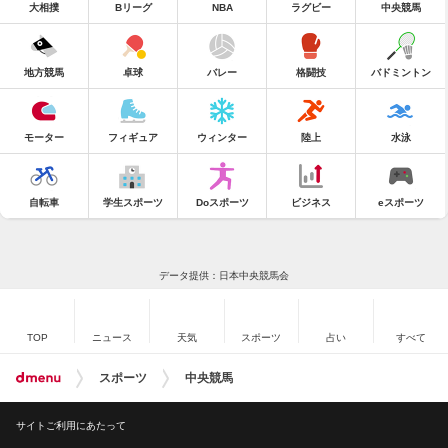
大相撲
Bリーグ
NBA
ラグビー
中央競馬
地方競馬
卓球
バレー
格闘技
バドミントン
モーター
フィギュア
ウィンター
陸上
水泳
自転車
学生スポーツ
Doスポーツ
ビジネス
eスポーツ
データ提供：日本中央競馬会
TOP
ニュース
天気
スポーツ
占い
すべて
スポーツ
中央競馬
サイトご利用にあたって