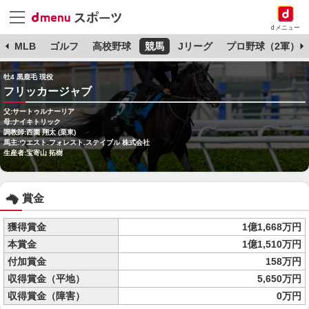
dメニュー
球
MLB
ゴルフ
高校野球
競馬
Jリーグ
プロ野球（2軍）
牡4 黒鹿毛 現役
フリッカージャブ
父:サートゥルナーリア
母:ナイキトリック
調教師:西園 翔太 (栗東)
馬主:ウエスト.フォレスト.ステイブル 株式会社
生産者:宝寄山 拓樹
賞金
獲得賞金
1億1,668万円
本賞金
1億1,510万円
付加賞金
158万円
収得賞金（平地）
5,650万円
収得賞金（障害）
0万円