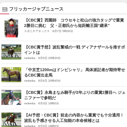
フリッカージャブニュース
【CBC賞】西園師 コウセキと松山の強力タッグで重賞
2勝目に挑む 父・正都氏から短距離王国“継承”
スポニチアネックス 8月7日 5時30分
【CBC賞予想】波乱警戒の一戦 ディアナザールを推すポ
イントは
netkeiba 8月5日 20時30分
「中京芝1200mはドンピシャリ」 馬体派記者が期待寄せ
るCBC賞出走馬
netkeiba 8月4日 20時45分
【CBC賞】永島まなみ騎手が2年ぶりの重賞2勝目へ ジェ
ニファーで参戦だ
netkeiba 8月3日 19時0分
【AI予想・CBC賞】前走の内容から重賞でも十分通用！
波乱も予感させる人工知能の本命候補とは
netkeiba 8月3日 19時0分