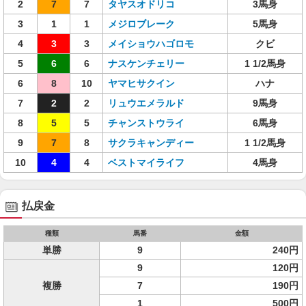
2
7
7
タヤスオドリコ
3馬身
3
1
1
メジロブレーク
5馬身
4
3
3
メイショウハゴロモ
クビ
5
6
6
ナスケンチェリー
1 1/2馬身
6
8
10
ヤマヒサクイン
ハナ
7
2
2
リュウエメラルド
9馬身
8
5
5
チャンストウライ
6馬身
9
7
8
サクラキャンディー
1 1/2馬身
10
4
4
ベストマイライフ
4馬身
払戻金
種類
馬番
金額
単勝
9
240円
9
120円
複勝
7
190円
1
500円