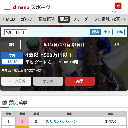
dメニュー
球
MLB
ゴルフ
高校野球
競馬
Jリーグ
プロ野球（2軍）
新潟
東京
京都
6R
5/11(日) 1回新潟6日目
8R
4歳以上500万円以下
7R
13:10
平地 ダート 右・1700m 10頭
サラ系 4歳以上 牝[指定]別定
データ分析
オッズ
結果
競走成績
着順
枠番
馬番
馬名
着差
1
8
9
スリルパッション
1.47.0