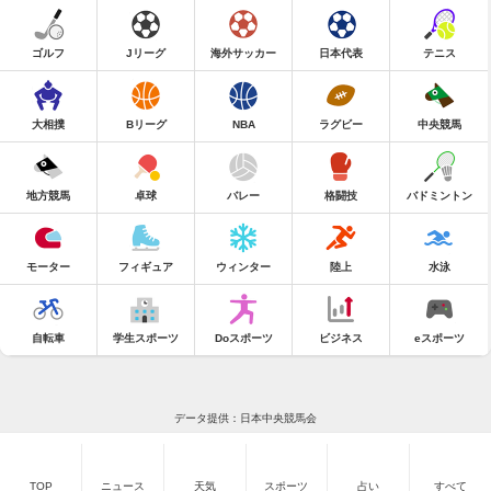
ゴルフ
Jリーグ
海外サッカー
日本代表
テニス
大相撲
Bリーグ
NBA
ラグビー
中央競馬
地方競馬
卓球
バレー
格闘技
バドミントン
モーター
フィギュア
ウィンター
陸上
水泳
自転車
学生スポーツ
Doスポーツ
ビジネス
eスポーツ
データ提供：日本中央競馬会
TOP
ニュース
天気
スポーツ
占い
すべて