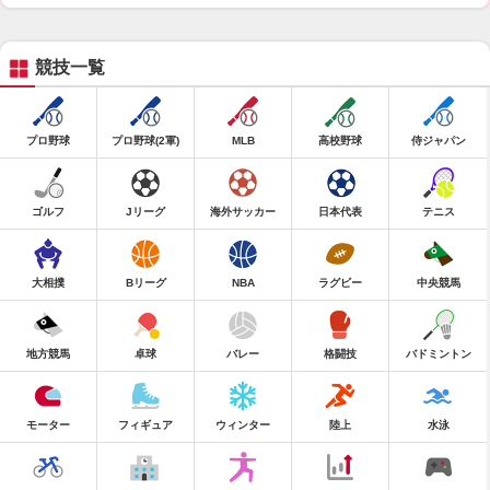
競技一覧
プロ野球
プロ野球(2軍)
MLB
高校野球
侍ジャパン
ゴルフ
Jリーグ
海外サッカー
日本代表
テニス
大相撲
Bリーグ
NBA
ラグビー
中央競馬
地方競馬
卓球
バレー
格闘技
バドミントン
モーター
フィギュア
ウィンター
陸上
水泳