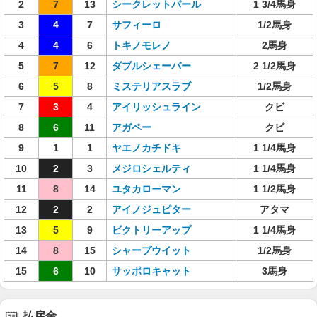
2
7
13
シークレットパール
1 3/4馬身
3
4
7
サフィーロ
1/2馬身
4
4
6
トキノモレノ
2馬身
5
7
12
ダブルシェーバー
2 1/2馬身
6
5
8
ミステリアスラブ
1/2馬身
7
3
4
アイリッシュライン
クビ
8
6
11
アガペー
クビ
9
1
1
ヤエノカチドキ
1 1/4馬身
10
2
3
メジロシェルティ
1 1/4馬身
11
8
14
ユタカローマン
1 1/2馬身
12
2
2
アイノジュピター
アタマ
13
5
9
ビクトリーアップ
1 1/4馬身
14
8
15
シャープウイット
1/2馬身
15
6
10
サッポロキャット
3馬身
払戻金