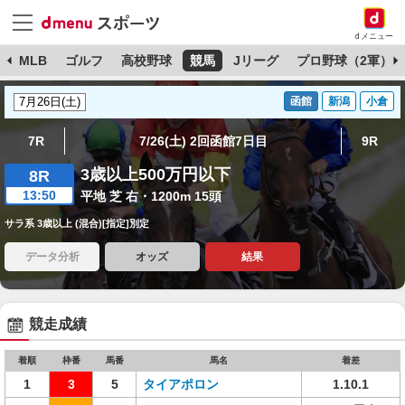
dメニュー
球
MLB
ゴルフ
高校野球
競馬
Jリーグ
プロ野球（2軍）
函館
新潟
小倉
7R
7/26(土) 2回函館7日目
9R
3歳以上500万円以下
8R
13:50
平地 芝 右・1200m 15頭
サラ系 3歳以上 (混合)[指定]別定
データ分析
オッズ
結果
競走成績
着順
枠番
馬番
馬名
着差
1
3
5
タイアポロン
1.10.1