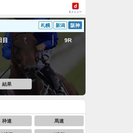
dメニュー
札幌
新潟
阪神
7日目
9R
結果
枠連
馬連