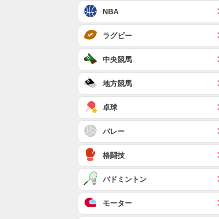
NBA
ラグビー
中央競馬
地方競馬
卓球
バレー
格闘技
バドミントン
モーター