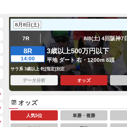
7R
8/8(土) 4回阪神
8R
3歳以上500万円以下
14:00
平地 ダート 右・1200m 8頭
サラ系 3歳以上 牝[指定]別定
データ分析
オッズ
オッズ
人気5位
単勝・複勝