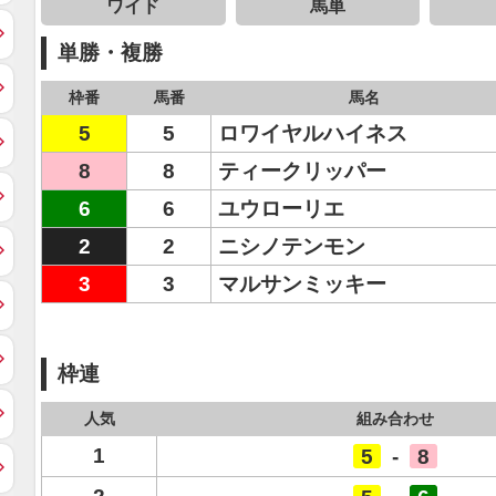
ワイド
馬単
単勝・複勝
枠番
馬番
馬名
5
5
ロワイヤルハイネス
8
8
ティークリッパー
6
6
ユウローリエ
2
2
ニシノテンモン
3
3
マルサンミッキー
枠連
人気
組み合わせ
1
5
-
8