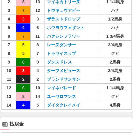
2
8
13
マイネカトリーヌ
1 1/4馬身
3
7
12
トウキュウアビー
ハナ
4
3
3
ザラストドロップ
1/2馬身
5
4
6
ホウヨウフェザント
ハナ
6
7
11
バクシンフラワー
1 3/4馬身
7
5
8
レーヌダンサー
3/4馬身
8
5
7
トゥワイスラブ
クビ
9
6
9
ダンスドレス
2馬身
10
3
4
ターフメビュース
3/4馬身
11
2
2
ブランドサンサン
2馬身
12
6
10
マイネパレード
1 1/4馬身
13
8
14
ユーワロマンス
クビ
14
4
5
ダイタクレイメイ
4馬身
払戻金