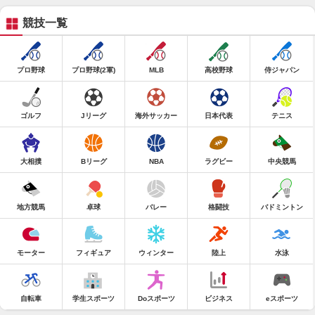
競技一覧
プロ野球
プロ野球(2軍)
MLB
高校野球
侍ジャパン
ゴルフ
Jリーグ
海外サッカー
日本代表
テニス
大相撲
Bリーグ
NBA
ラグビー
中央競馬
地方競馬
卓球
バレー
格闘技
バドミントン
モーター
フィギュア
ウィンター
陸上
水泳
自転車
学生スポーツ
Doスポーツ
ビジネス
eスポーツ