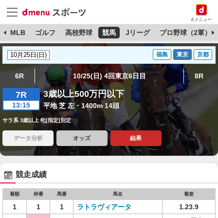
dメニュー
球
MLB
ゴルフ
高校野球
競馬
Jリーグ
プロ野球（2軍）
福島
東京
京都
6R
10/25(日) 4回東京6日目
8R
3歳以上500万円以下
7R
13:15
平地 芝 左・1400m 14頭
サラ系 3歳以上 牝[指定]別定
データ分析
オッズ
結果
競走成績
着順
枠番
馬番
馬名
着差
1
1
1
ラトラヴィアータ
1.23.9