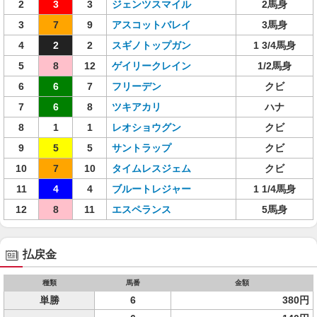
2
3
3
ジェンツスマイル
2馬身
3
7
9
アスコットバレイ
3馬身
4
2
2
スギノトップガン
1 3/4馬身
5
8
12
ゲイリークレイン
1/2馬身
6
6
7
フリーデン
クビ
7
6
8
ツキアカリ
ハナ
8
1
1
レオショウグン
クビ
9
5
5
サントラップ
クビ
10
7
10
タイムレスジェム
クビ
11
4
4
ブルートレジャー
1 1/4馬身
12
8
11
エスペランス
5馬身
払戻金
種類
馬番
金額
単勝
6
380円