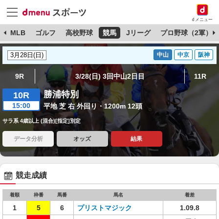
dメニュー
球
MLB
ゴルフ
高校野球
競馬
Jリーグ
プロ野球（2軍）
中山
中京
阪神
9R
3/28(日) 3回中山2日目
11R
勝浦特別
10R
15:00
平地 芝 右 外回り・1200m 12頭
サラ系 4歳以上 (混合)[指定]別定
データ分析
オッズ
結果
競走成績
着順
枠番
馬番
馬名
着差
1
5
6
プリストマジック
1.09.8