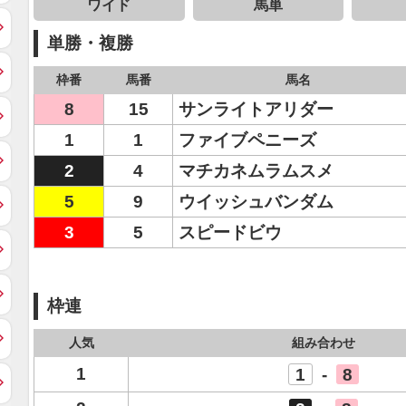
ワイド
馬単
単勝・複勝
枠番
馬番
馬名
8
15
サンライトアリダー
1
1
ファイブペニーズ
2
4
マチカネムラムスメ
5
9
ウイッシュバンダム
3
5
スピードビウ
枠連
人気
組み合わせ
1
1
-
8