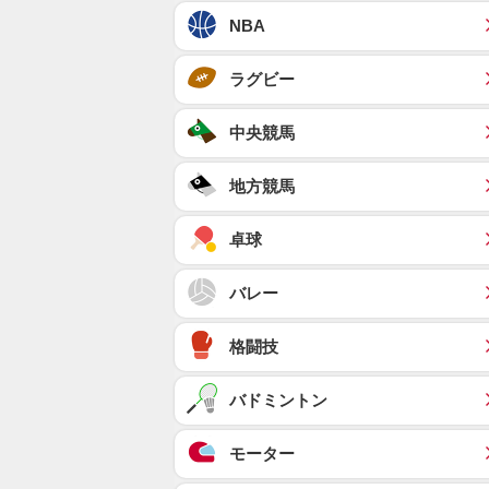
NBA
ラグビー
中央競馬
地方競馬
卓球
バレー
格闘技
バドミントン
モーター