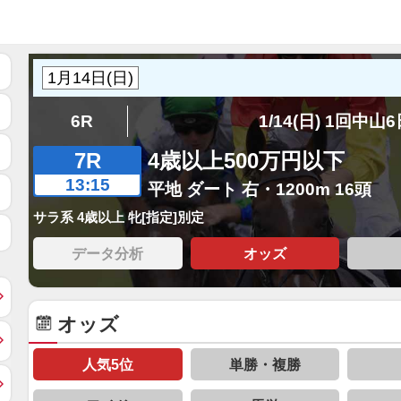
6R
1/14(日) 1回中山
7R
4歳以上500万円以下
13:15
平地 ダート 右・1200m 16頭
サラ系 4歳以上 牝[指定]別定
データ分析
オッズ
オッズ
人気5位
単勝・複勝