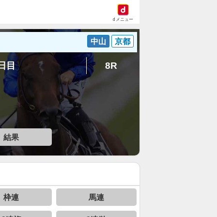
dメニュー
中山
京都
6日目
8R
結果
枠連
馬連