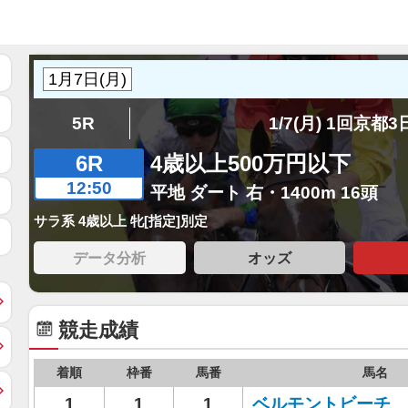
5R
1/7(月) 1回京都
6R
4歳以上500万円以下
12:50
平地 ダート 右・1400m 16頭
サラ系 4歳以上 牝[指定]別定
データ分析
オッズ
競走成績
着順
枠番
馬番
馬名
1
1
1
ベルモントビーチ