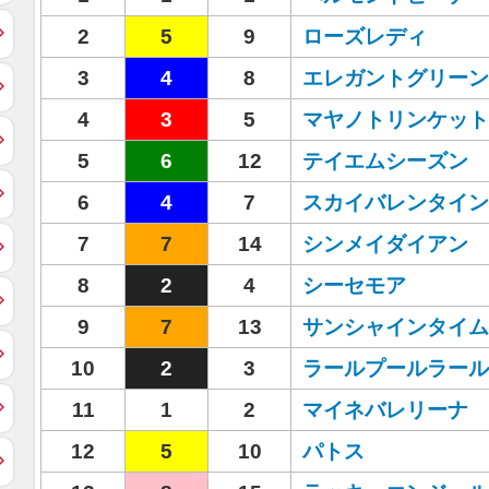
2
5
9
ローズレディ
3
4
8
エレガントグリーン
4
3
5
マヤノトリンケット
5
6
12
テイエムシーズン
6
4
7
スカイバレンタイン
7
7
14
シンメイダイアン
8
2
4
シーセモア
9
7
13
サンシャインタイム
10
2
3
ラールプールラール
11
1
2
マイネバレリーナ
12
5
10
パトス