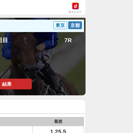
dメニュー
東京
京都
3日目
7R
結果
着差
1.25.5