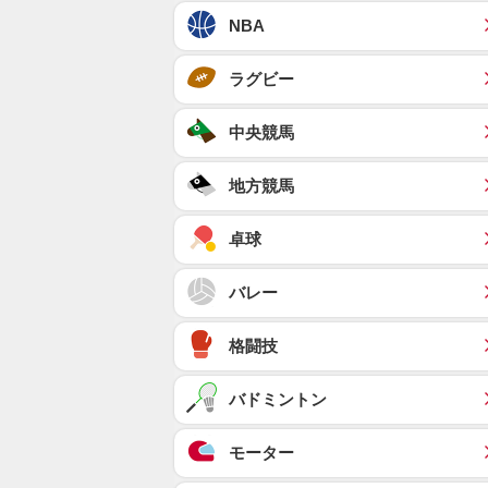
NBA
ラグビー
中央競馬
地方競馬
卓球
バレー
格闘技
バドミントン
モーター