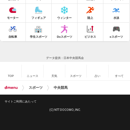
モーター
フィギュア
ウィンター
陸上
水泳
自転車
学生スポーツ
Doスポーツ
ビジネス
eスポーツ
データ提供：日本中央競馬会
TOP
ニュース
天気
スポーツ
占い
すべて
スポーツ
中央競馬
サイトご利用にあたって
(C) NTT DOCOMO, INC.