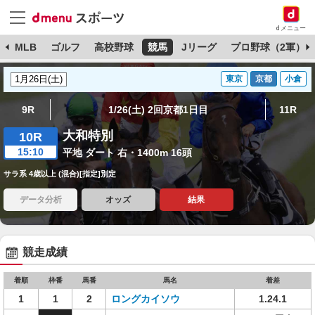
dメニュー
球
MLB
ゴルフ
高校野球
競馬
Jリーグ
プロ野球（2軍）
東京
京都
小倉
9R
1/26(土) 2回京都1日目
11R
大和特別
10R
15:10
平地 ダート 右・1400m 16頭
サラ系 4歳以上 (混合)[指定]別定
データ分析
オッズ
結果
競走成績
着順
枠番
馬番
馬名
着差
1
1
2
ロングカイソウ
1.24.1