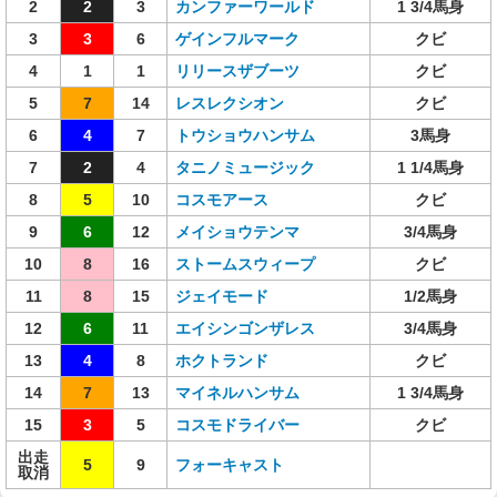
2
2
3
カンファーワールド
1 3/4馬身
3
3
6
ゲインフルマーク
クビ
4
1
1
リリースザブーツ
クビ
5
7
14
レスレクシオン
クビ
6
4
7
トウショウハンサム
3馬身
7
2
4
タニノミュージック
1 1/4馬身
8
5
10
コスモアース
クビ
9
6
12
メイショウテンマ
3/4馬身
10
8
16
ストームスウィープ
クビ
11
8
15
ジェイモード
1/2馬身
12
6
11
エイシンゴンザレス
3/4馬身
13
4
8
ホクトランド
クビ
14
7
13
マイネルハンサム
1 3/4馬身
15
3
5
コスモドライバー
クビ
出走
5
9
フォーキャスト
取消