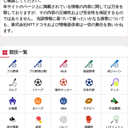
し確認してください。
本サイトのページ上に掲載されている情報の内容に関しては万全を
期しておりますが、その内容の正確性および安全性を保証するもの
ではありません。 当該情報に基づいて被ったいかなる損害について
も、株式会社NTTドコモおよび情報提供者は一切の責任を負いかね
ます。
競技一覧
プロ野球
プロ野球(2軍)
MLB
高校野球
侍ジャパン
ゴルフ
Jリーグ
海外サッカー
日本代表
テニス
大相撲
Bリーグ
NBA
ラグビー
中央競馬
地方競馬
卓球
バレー
格闘技
バドミントン