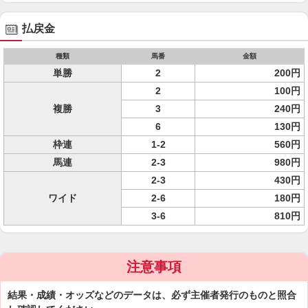
払戻金
種類
馬番
金額
単勝
2
200円
2
100円
複勝
3
240円
6
130円
枠連
1-2
560円
馬連
2-3
980円
2-3
430円
ワイド
2-6
180円
3-6
810円
注意事項
結果・成績・オッズなどのデータは、必ず主催者発行のものと照合