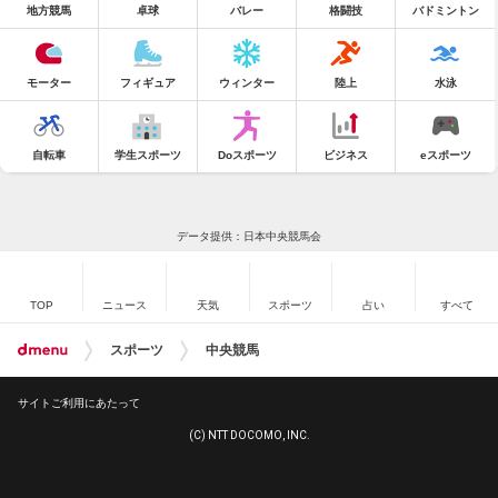
地方競馬
卓球
バレー
格闘技
バドミントン
モーター
フィギュア
ウィンター
陸上
水泳
自転車
学生スポーツ
Doスポーツ
ビジネス
eスポーツ
データ提供：日本中央競馬会
TOP
ニュース
天気
スポーツ
占い
すべて
スポーツ
中央競馬
サイトご利用にあたって
(C) NTT DOCOMO, INC.