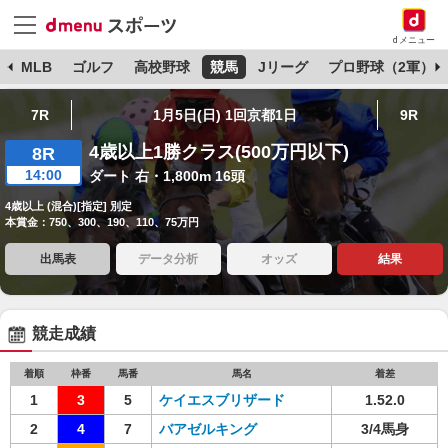
dメニュー
球
MLB
ゴルフ
高校野球
競馬
Jリーグ
プロ野球（2軍）
7R
1月5日(日) 1回京都1日
9R
4歳以上1勝クラス(500万円以下)
8R
14:00
ダート 右・1,800m 16頭
4歳以上 (混合)[指定] 別定
本賞金：750、300、190、110、75万円
出馬表
データ分析
オッズ
結果
競走成績
着順
枠番
馬番
馬名
着差
1
3
5
ケイエスブリザード
1.52.0
2
4
7
バアゼルキング
3/4馬身