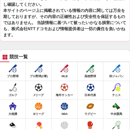
し確認してください。
本サイトのページ上に掲載されている情報の内容に関しては万全を
期しておりますが、その内容の正確性および安全性を保証するもの
ではありません。 当該情報に基づいて被ったいかなる損害について
も、株式会社NTTドコモおよび情報提供者は一切の責任を負いかね
ます。
競技一覧
プロ野球
プロ野球(2軍)
MLB
高校野球
侍ジャパン
ゴルフ
Jリーグ
海外サッカー
日本代表
テニス
大相撲
Bリーグ
NBA
ラグビー
中央競馬