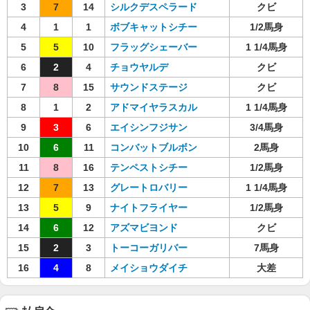
3
7
14
シルクデスペラード
クビ
4
1
1
ボブキャットシチー
1/2馬身
5
5
10
フラッグシェーバー
1 1/4馬身
6
2
4
チョウヤルデ
クビ
7
8
15
サウンドステージ
クビ
8
1
2
アドマイヤラスカル
1 1/4馬身
9
3
6
エイシンフジサン
3/4馬身
10
6
11
コンバットブルボン
2馬身
11
8
16
テンペストシチー
1/2馬身
12
7
13
グレートロバリー
1 1/4馬身
13
5
9
ナイトフライヤー
1/2馬身
14
6
12
アズマビヨンド
クビ
15
2
3
トーコーガリバー
7馬身
16
4
8
メイショウダイチ
大差