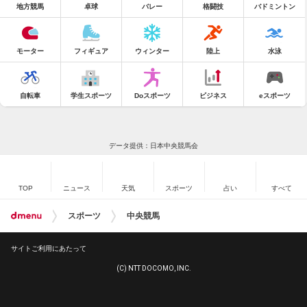
地方競馬
卓球
バレー
格闘技
バドミントン
モーター
フィギュア
ウィンター
陸上
水泳
自転車
学生スポーツ
Doスポーツ
ビジネス
eスポーツ
データ提供：日本中央競馬会
TOP
ニュース
天気
スポーツ
占い
すべて
スポーツ
中央競馬
サイトご利用にあたって
(C) NTT DOCOMO, INC.