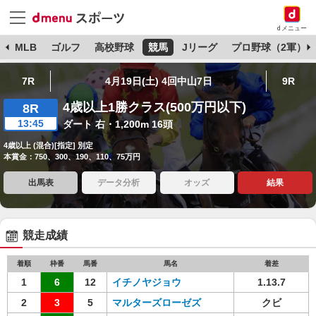
dメニュー
球
MLB
ゴルフ
高校野球
競馬
Jリーグ
プロ野球（2軍）
7R
4月19日(土) 4回中山7日
9R
4歳以上1勝クラス(500万円以下)
8R
13:45
ダート 右・1,200m 16頭
4歳以上 (混合)[指定] 別定
本賞金：750、300、190、110、75万円
出馬表
データ分析
オッズ
結果
競走成績
着順
枠番
馬番
馬名
着差
1
6
12
イチノヤジョウ
1.13.7
2
3
5
マルターズローゼズ
クビ