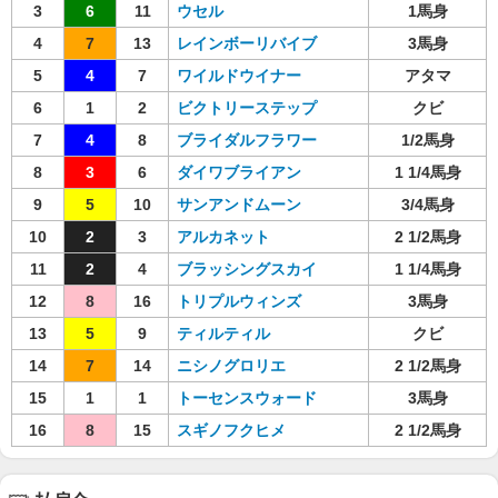
3
6
11
ウセル
1馬身
4
7
13
レインボーリバイブ
3馬身
5
4
7
ワイルドウイナー
アタマ
6
1
2
ビクトリーステップ
クビ
7
4
8
ブライダルフラワー
1/2馬身
8
3
6
ダイワブライアン
1 1/4馬身
9
5
10
サンアンドムーン
3/4馬身
10
2
3
アルカネット
2 1/2馬身
11
2
4
ブラッシングスカイ
1 1/4馬身
12
8
16
トリプルウィンズ
3馬身
13
5
9
ティルティル
クビ
14
7
14
ニシノグロリエ
2 1/2馬身
15
1
1
トーセンスウォード
3馬身
16
8
15
スギノフクヒメ
2 1/2馬身