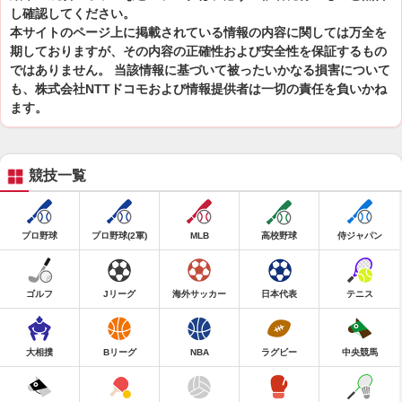
し確認してください。
本サイトのページ上に掲載されている情報の内容に関しては万全を
期しておりますが、その内容の正確性および安全性を保証するもの
ではありません。 当該情報に基づいて被ったいかなる損害について
も、株式会社NTTドコモおよび情報提供者は一切の責任を負いかね
ます。
競技一覧
プロ野球
プロ野球(2軍)
MLB
高校野球
侍ジャパン
ゴルフ
Jリーグ
海外サッカー
日本代表
テニス
大相撲
Bリーグ
NBA
ラグビー
中央競馬