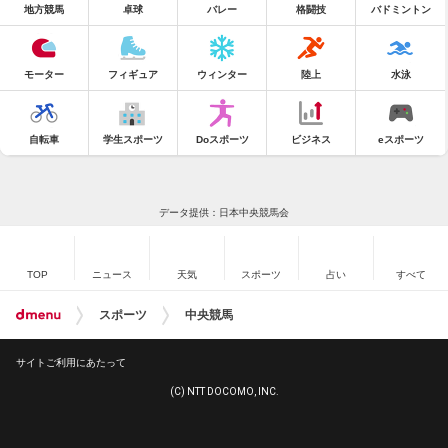
地方競馬
卓球
バレー
格闘技
バドミントン
モーター
フィギュア
ウィンター
陸上
水泳
自転車
学生スポーツ
Doスポーツ
ビジネス
eスポーツ
データ提供：日本中央競馬会
TOP
ニュース
天気
スポーツ
占い
すべて
スポーツ
中央競馬
サイトご利用にあたって
(C) NTT DOCOMO, INC.