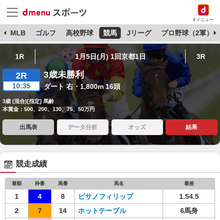
dメニュー
球
MLB
ゴルフ
高校野球
競馬
Jリーグ
プロ野球（2軍）
1R
1月5日(月) 1回京都1日
3R
3歳未勝利
2R
10:35
ダート 右・1,800m 16頭
3歳 (混合)[指定] 馬齢
本賞金：500、200、130、75、50万円
出馬表
データ分析
オッズ
結果
競走成績
着順
枠番
馬番
馬名
着差
1
4
8
ピサノフィリップ
1.54.5
2
7
14
ホットテーブル
6馬身