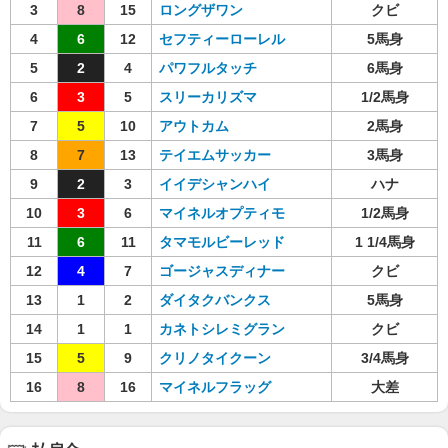
3
8
15
ロングザワン
クビ
4
6
12
セフティーローレル
5馬身
5
2
4
パワフルタッチ
6馬身
6
3
5
スリーカリズマ
1/2馬身
7
5
10
アウトカム
2馬身
8
7
13
テイエムサッカー
3馬身
9
2
3
イイデシャンハイ
ハナ
10
3
6
マイネルオプティモ
1/2馬身
11
6
11
タマモルビーレッド
1 1/4馬身
12
4
7
ゴージャスディナー
クビ
13
1
2
ダイタクバンクス
5馬身
14
1
1
カネトシレミグラン
クビ
15
5
9
クリノタイクーン
3/4馬身
16
8
16
マイネルフラッグ
大差