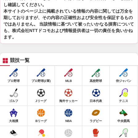
し確認してください。
本サイトのページ上に掲載されている情報の内容に関しては万全を
期しておりますが、その内容の正確性および安全性を保証するもの
ではありません。 当該情報に基づいて被ったいかなる損害について
も、株式会社NTTドコモおよび情報提供者は一切の責任を負いかね
ます。
競技一覧
プロ野球
プロ野球(2軍)
MLB
高校野球
侍ジャパン
ゴルフ
Jリーグ
海外サッカー
日本代表
テニス
大相撲
Bリーグ
NBA
ラグビー
中央競馬