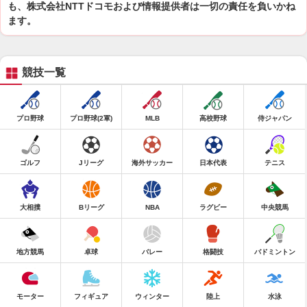
も、株式会社NTTドコモおよび情報提供者は一切の責任を負いかね
ます。
競技一覧
プロ野球
プロ野球(2軍)
MLB
高校野球
侍ジャパン
ゴルフ
Jリーグ
海外サッカー
日本代表
テニス
大相撲
Bリーグ
NBA
ラグビー
中央競馬
地方競馬
卓球
バレー
格闘技
バドミントン
モーター
フィギュア
ウィンター
陸上
水泳