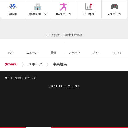
自転車
学生スポーツ
Doスポーツ
ビジネス
eスポーツ
データ提供：日本中央競馬会
TOP
ニュース
天気
スポーツ
占い
すべて
スポーツ
中央競馬
サイトご利用にあたって
(C) NTT DOCOMO, INC.