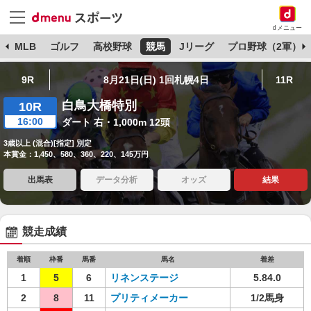
dメニュー
球
MLB
ゴルフ
高校野球
競馬
Jリーグ
プロ野球（2軍）
9R
8月21日(日) 1回札幌4日
11R
白鳥大橋特別
10R
16:00
ダート 右・1,000m 12頭
3歳以上 (混合)[指定] 別定
本賞金：1,450、580、360、220、145万円
出馬表
データ分析
オッズ
結果
競走成績
着順
枠番
馬番
馬名
着差
1
5
6
リネンステージ
5.84.0
2
8
11
プリティメーカー
1/2馬身