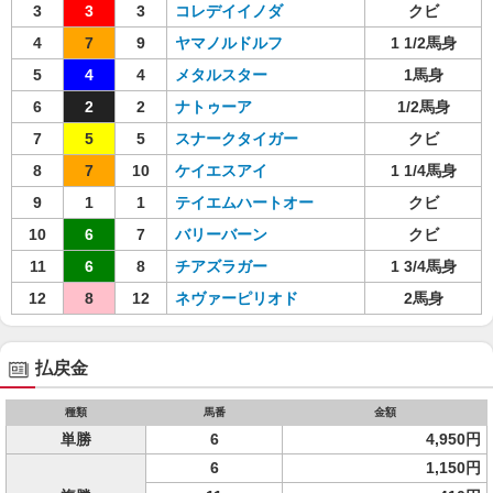
3
3
3
コレデイイノダ
クビ
4
7
9
ヤマノルドルフ
1 1/2馬身
5
4
4
メタルスター
1馬身
6
2
2
ナトゥーア
1/2馬身
7
5
5
スナークタイガー
クビ
8
7
10
ケイエスアイ
1 1/4馬身
9
1
1
テイエムハートオー
クビ
10
6
7
バリーバーン
クビ
11
6
8
チアズラガー
1 3/4馬身
12
8
12
ネヴァーピリオド
2馬身
払戻金
種類
馬番
金額
単勝
6
4,950円
6
1,150円