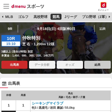
dメニュー
球
MLB
ゴルフ
高校野球
競馬
Jリーグ
プロ野球（2軍）
9R
9月18日(日) 4回阪神3日
11R
仲秋特別
10R
15:10
芝 右・1,200m 12頭
3歳以上 (混合)(特指) 別定
本賞金：1,450、580、360、220、145万円
出馬表
データ分析
オッズ
結果
出馬表
馬名
枠番
馬番
馬齢 / 毛色 / 騎手 / 斤量
シーキングマイラブ
1
1
牝5 / 黒鹿毛 / 岩田 康誠 / 55.0kg