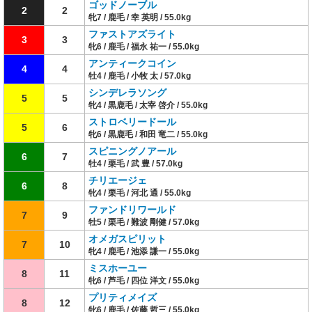
ゴッドノーブル
2
2
牝7 / 鹿毛 / 幸 英明 / 55.0kg
ファストアズライト
3
3
牝6 / 鹿毛 / 福永 祐一 / 55.0kg
アンティークコイン
4
4
牡4 / 鹿毛 / 小牧 太 / 57.0kg
シンデレラソング
5
5
牝4 / 黒鹿毛 / 太宰 啓介 / 55.0kg
ストロベリードール
5
6
牝6 / 黒鹿毛 / 和田 竜二 / 55.0kg
スピニングノアール
6
7
牡4 / 栗毛 / 武 豊 / 57.0kg
チリエージェ
6
8
牝4 / 栗毛 / 河北 通 / 55.0kg
ファンドリワールド
7
9
牡5 / 栗毛 / 難波 剛健 / 57.0kg
オメガスピリット
7
10
牝4 / 鹿毛 / 池添 謙一 / 55.0kg
ミスホーユー
8
11
牝6 / 芦毛 / 四位 洋文 / 55.0kg
プリティメイズ
8
12
牝6 / 鹿毛 / 佐藤 哲三 / 55.0kg