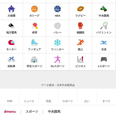
大相撲
Bリーグ
NBA
ラグビー
中央競馬
地方競馬
卓球
バレー
格闘技
バドミントン
モーター
フィギュア
ウィンター
陸上
水泳
自転車
学生スポーツ
Doスポーツ
ビジネス
eスポーツ
データ提供：日本中央競馬会
TOP
ニュース
天気
スポーツ
占い
すべて
スポーツ
中央競馬