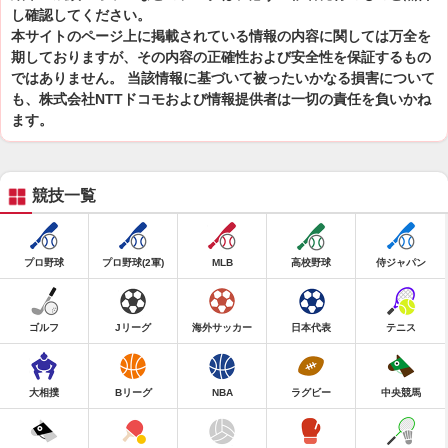
し確認してください。
本サイトのページ上に掲載されている情報の内容に関しては万全を
期しておりますが、その内容の正確性および安全性を保証するもの
ではありません。 当該情報に基づいて被ったいかなる損害について
も、株式会社NTTドコモおよび情報提供者は一切の責任を負いかね
ます。
競技一覧
プロ野球
プロ野球(2軍)
MLB
高校野球
侍ジャパン
ゴルフ
Jリーグ
海外サッカー
日本代表
テニス
大相撲
Bリーグ
NBA
ラグビー
中央競馬