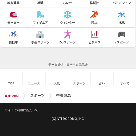
地方競馬
卓球
バレー
格闘技
バドミントン
モーター
フィギュア
ウィンター
陸上
水泳
自転車
学生スポーツ
Doスポーツ
ビジネス
eスポーツ
データ提供：日本中央競馬会
TOP
ニュース
天気
スポーツ
占い
すべて
スポーツ
中央競馬
サイトご利用にあたって
(C) NTT DOCOMO, INC.