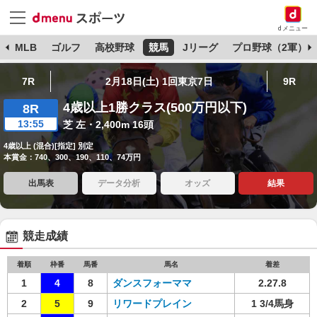
dメニュー
球
MLB
ゴルフ
高校野球
競馬
Jリーグ
プロ野球（2軍）
7R
2月18日(土) 1回東京7日
9R
4歳以上1勝クラス(500万円以下)
8R
13:55
芝 左・2,400m 16頭
4歳以上 (混合)[指定] 別定
本賞金：740、300、190、110、74万円
出馬表
データ分析
オッズ
結果
競走成績
着順
枠番
馬番
馬名
着差
1
4
8
ダンスフォーママ
2.27.8
2
5
9
リワードプレイン
1 3/4馬身