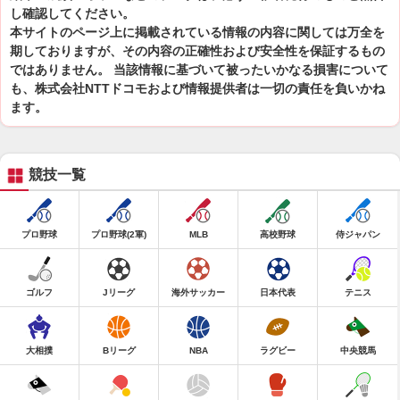
し確認してください。
本サイトのページ上に掲載されている情報の内容に関しては万全を
期しておりますが、その内容の正確性および安全性を保証するもの
ではありません。 当該情報に基づいて被ったいかなる損害について
も、株式会社NTTドコモおよび情報提供者は一切の責任を負いかね
ます。
競技一覧
プロ野球
プロ野球(2軍)
MLB
高校野球
侍ジャパン
ゴルフ
Jリーグ
海外サッカー
日本代表
テニス
大相撲
Bリーグ
NBA
ラグビー
中央競馬