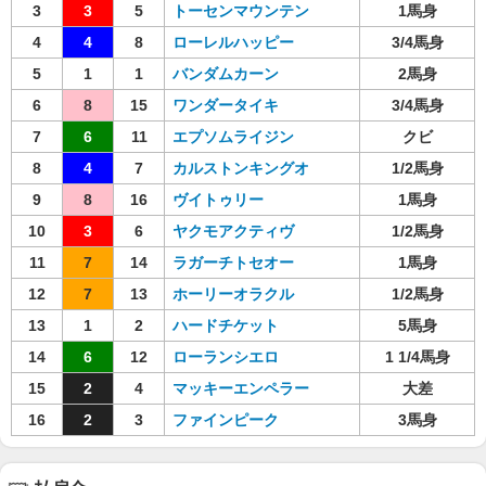
3
3
5
トーセンマウンテン
1馬身
4
4
8
ローレルハッピー
3/4馬身
5
1
1
バンダムカーン
2馬身
6
8
15
ワンダータイキ
3/4馬身
7
6
11
エプソムライジン
クビ
8
4
7
カルストンキングオ
1/2馬身
9
8
16
ヴイトゥリー
1馬身
10
3
6
ヤクモアクティヴ
1/2馬身
11
7
14
ラガーチトセオー
1馬身
12
7
13
ホーリーオラクル
1/2馬身
13
1
2
ハードチケット
5馬身
14
6
12
ローランシエロ
1 1/4馬身
15
2
4
マッキーエンペラー
大差
16
2
3
ファインピーク
3馬身