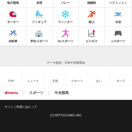
地方競馬
卓球
バレー
格闘技
バドミントン
モーター
フィギュア
ウィンター
陸上
水泳
自転車
学生スポーツ
Doスポーツ
ビジネス
eスポーツ
データ提供：日本中央競馬会
TOP
ニュース
天気
スポーツ
占い
すべて
スポーツ
中央競馬
サイトご利用にあたって
(C) NTT DOCOMO, INC.