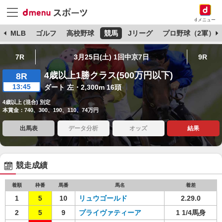
dメニュー
球
MLB
ゴルフ
高校野球
競馬
Jリーグ
プロ野球（2軍）
7R
3月25日(土) 1回中京7日
9R
4歳以上1勝クラス(500万円以下)
8R
13:45
ダート 左・2,300m 16頭
4歳以上 (混合) 別定
本賞金：740、300、190、110、74万円
出馬表
データ分析
オッズ
結果
競走成績
着順
枠番
馬番
馬名
着差
1
5
10
リュウゴールド
2.29.0
2
5
9
プライヴァティーア
1 1/4馬身