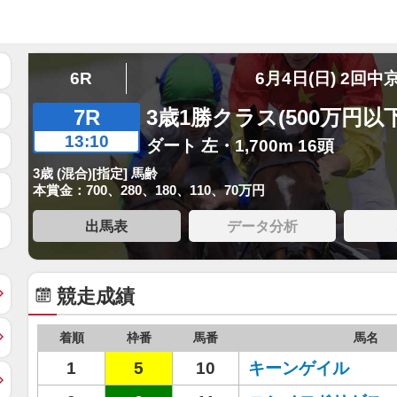
6R
6月4日(日) 2回中
7R
3歳1勝クラス(500万円以下
13:10
ダート 左・1,700m 16頭
3歳 (混合)[指定] 馬齢
本賞金：700、280、180、110、70万円
出馬表
データ分析
競走成績
着順
枠番
馬番
馬名
1
5
10
キーンゲイル