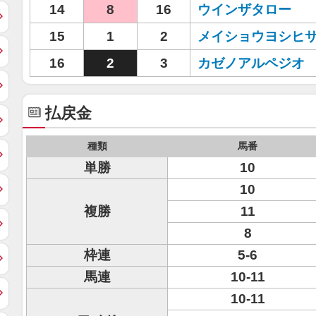
14
8
16
ウインザタロー
15
1
2
メイショウヨシヒ
16
2
3
カゼノアルペジオ
払戻金
種類
馬番
単勝
10
10
複勝
11
8
枠連
5-6
馬連
10-11
10-11