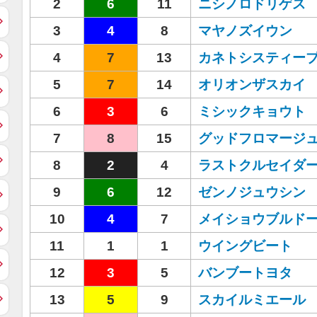
2
6
11
ニシノロドリゲス
3
4
8
マヤノズイウン
4
7
13
カネトシスティー
5
7
14
オリオンザスカイ
6
3
6
ミシックキョウト
7
8
15
グッドフロマージ
8
2
4
ラストクルセイダ
9
6
12
ゼンノジュウシン
10
4
7
メイショウブルド
11
1
1
ウイングビート
12
3
5
バンブートヨタ
13
5
9
スカイルミエール