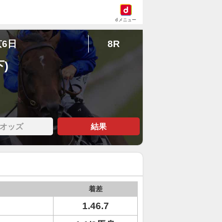
dメニュー
京6日
8R
)
オッズ
結果
着差
1.46.7