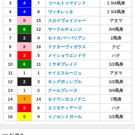
3
4
7
コールトゥマインド
1 3/4馬身
4
4
8
ヴィオレッタ
1 3/4馬身
5
8
15
スカイヴォイジャー
アタマ
6
6
12
サークルチェンジ
3/4馬身
7
2
4
セイカバーバリアン
2馬身
8
8
16
ドクターヴィガラス
クビ
9
3
5
メイショウエンドラ
ハナ
10
6
11
ミヤギブレイド
1/2馬身
11
1
1
ケイエスルージュ
アタマ
12
2
3
キングポッシブル
1/2馬身
13
1
2
クールプレーヌ
3/4馬身
14
7
14
セイウンヨコノテニ
7馬身
15
3
6
エリモティアーズ
ハナ
16
5
9
イノセントガール
1/2馬身