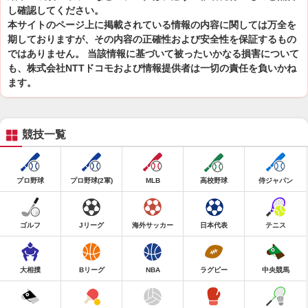
し確認してください。
本サイトのページ上に掲載されている情報の内容に関しては万全を
期しておりますが、その内容の正確性および安全性を保証するもの
ではありません。 当該情報に基づいて被ったいかなる損害について
も、株式会社NTTドコモおよび情報提供者は一切の責任を負いかね
ます。
競技一覧
プロ野球
プロ野球(2軍)
MLB
高校野球
侍ジャパン
ゴルフ
Jリーグ
海外サッカー
日本代表
テニス
大相撲
Bリーグ
NBA
ラグビー
中央競馬