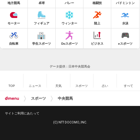
地方競馬
卓球
バレー
格闘技
バドミントン
モーター
フィギュア
ウィンター
陸上
水泳
自転車
学生スポーツ
Doスポーツ
ビジネス
eスポーツ
データ提供：日本中央競馬会
TOP
ニュース
天気
スポーツ
占い
すべて
スポーツ
中央競馬
サイトご利用にあたって
(C) NTT DOCOMO, INC.