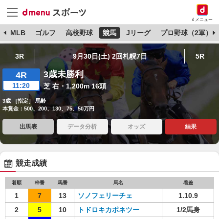
dメニュー
球
MLB
ゴルフ
高校野球
競馬
Jリーグ
プロ野球（2軍）
3R
9月30日(土) 2回札幌7日
5R
3歳未勝利
4R
11:20
芝 右・1,200m 16頭
3歳 ［指定］ 馬齢
本賞金：500、200、130、75、50万円
出馬表
データ分析
オッズ
結果
競走成績
着順
枠番
馬番
馬名
着差
1
7
13
ソノフェリーチェ
1.10.9
2
5
10
トドロキカポネツー
1/2馬身