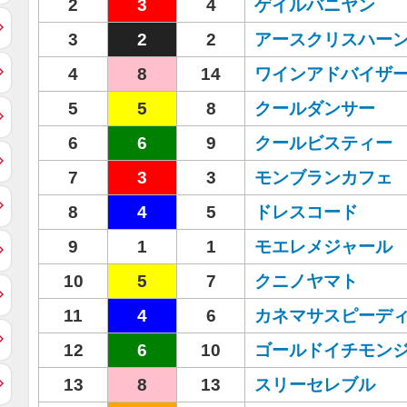
2
3
4
ゲイルバニヤン
3
2
2
アースクリスハー
4
8
14
ワインアドバイザ
5
5
8
クールダンサー
6
6
9
クールビスティー
7
3
3
モンブランカフェ
8
4
5
ドレスコード
9
1
1
モエレメジャール
10
5
7
クニノヤマト
11
4
6
カネマサスピーデ
12
6
10
ゴールドイチモン
13
8
13
スリーセレブル