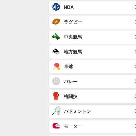
NBA
ラグビー
中央競馬
地方競馬
卓球
バレー
格闘技
バドミントン
モーター