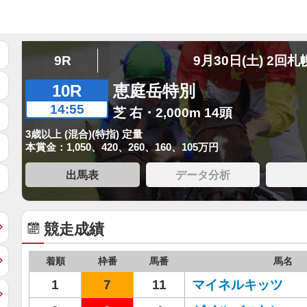
9R
9月30日(土) 2回札
10R
恵庭岳特別
14:55
芝 右・2,000m 14頭
3歳以上 (混合)(特指) 定量
本賞金：1,050、420、260、160、105万円
出馬表
データ分析
競走成績
着順
枠番
馬番
馬名
1
7
11
マイネルキッツ