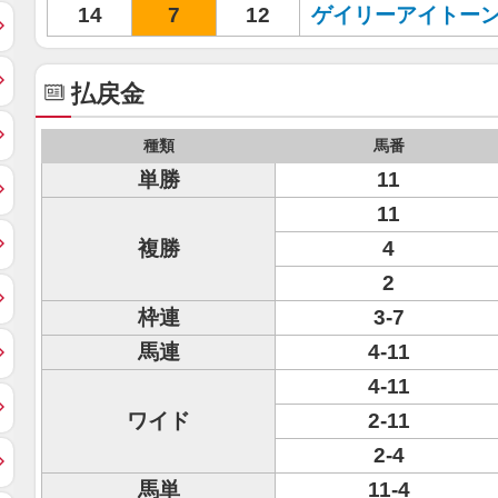
14
7
12
ゲイリーアイトー
払戻金
種類
馬番
単勝
11
11
複勝
4
2
枠連
3-7
馬連
4-11
4-11
ワイド
2-11
2-4
馬単
11-4