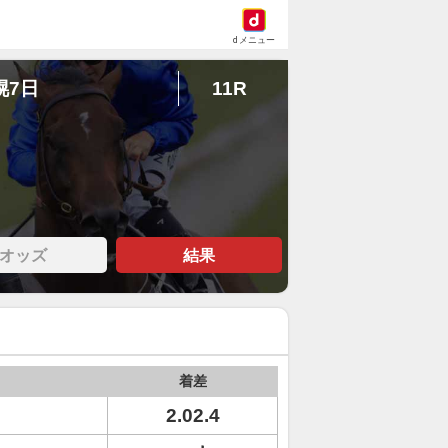
dメニュー
幌7日
11R
オッズ
結果
着差
2.02.4