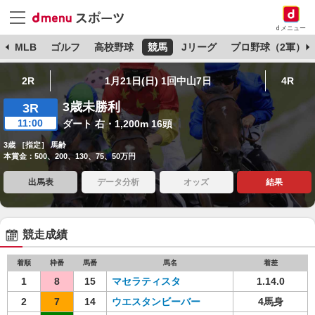
dメニュー
球
MLB
ゴルフ
高校野球
競馬
Jリーグ
プロ野球（2軍）
2R
1月21日(日) 1回中山7日
4R
3歳未勝利
3R
11:00
ダート 右・1,200m 16頭
3歳 ［指定］ 馬齢
本賞金：500、200、130、75、50万円
出馬表
データ分析
オッズ
結果
競走成績
着順
枠番
馬番
馬名
着差
1
8
15
マセラティスタ
1.14.0
2
7
14
ウエスタンビーバー
4馬身