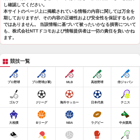
し確認してください。
本サイトのページ上に掲載されている情報の内容に関しては万全を
期しておりますが、その内容の正確性および安全性を保証するもの
ではありません。 当該情報に基づいて被ったいかなる損害について
も、株式会社NTTドコモおよび情報提供者は一切の責任を負いかね
ます。
競技一覧
プロ野球
プロ野球(2軍)
MLB
高校野球
侍ジャパン
ゴルフ
Jリーグ
海外サッカー
日本代表
テニス
大相撲
Bリーグ
NBA
ラグビー
中央競馬