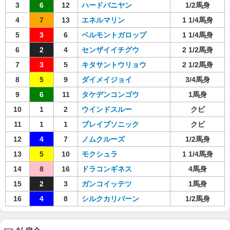
3
6
12
ハードバニヤン
1/2馬身
4
7
13
エネルマリン
1 1/4馬身
5
3
6
ベルモントガロップ
1 1/4馬身
6
2
4
センザイイチグウ
2 1/2馬身
7
3
5
キタサントウリョウ
2 1/2馬身
8
5
9
ダイメイジョイ
3/4馬身
9
6
11
タケデンコンゴウ
1馬身
10
1
2
ウインドスルー
クビ
11
1
1
ブレイブソニック
クビ
12
4
7
ノムクルーズ
1/2馬身
13
5
10
モクシュラ
1 1/4馬身
14
8
16
ドラコンギネス
4馬身
15
2
3
ガンコイッテツ
1馬身
16
4
8
シルクカリバーン
1/2馬身