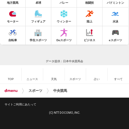
地方競馬
卓球
バレー
格闘技
バドミントン
モーター
フィギュア
ウィンター
陸上
水泳
自転車
学生スポーツ
Doスポーツ
ビジネス
eスポーツ
データ提供：日本中央競馬会
TOP
ニュース
天気
スポーツ
占い
すべて
スポーツ
中央競馬
サイトご利用にあたって
(C) NTT DOCOMO, INC.