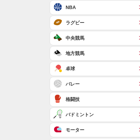
NBA
ラグビー
中央競馬
地方競馬
卓球
バレー
格闘技
バドミントン
モーター