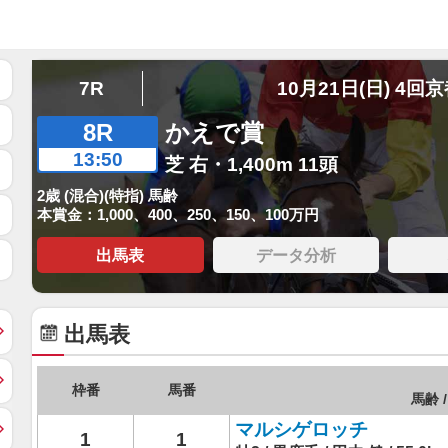
7R
10月21日(日) 4回
8R
かえで賞
13:50
芝 右・1,400m 11頭
2歳 (混合)(特指) 馬齢
本賞金：1,000、400、250、150、100万円
出馬表
データ分析
出馬表
枠番
馬番
馬齢 /
マルシゲロッチ
1
1