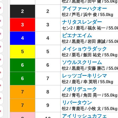
牡2 / 黒鹿毛 / 田中 健 / 55.0kg
アイファーハクオー
2
2
牡2 / 芦毛 / 浜中 俊 / 55.0kg
ナリタスレンダー
3
3
セン2 / 鹿毛 / 福永 祐一 / 55.0
ピエナエイム
4
4
牡2 / 黒鹿毛 / 岩田 康誠 / 55.0
メイショウラダック
5
5
牡2 / 栗毛 / 飯田 祐史 / 55.0kg
ソウルスクリーム
6
6
牡2 / 黒鹿毛 / 安藤 勝己 / 55.0
レッツゴーキリシマ
6
7
牡2 / 鹿毛 / 幸 英明 / 55.0kg
ノボリデューク
7
8
牡2 / 青毛 / 角田 晃一 / 55.0kg
リバータウン
7
9
牡2 / 青鹿毛 / 小牧 太 / 55.0kg
アイリッシュカフェ