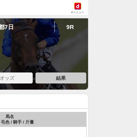
dメニュー
京都7日
9R
オッズ
結果
馬名
 毛色 / 騎手 / 斤量