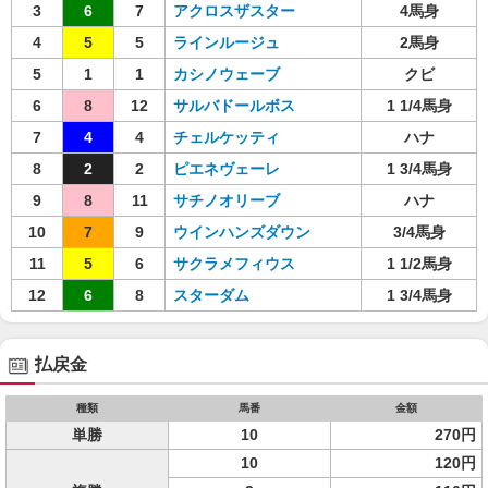
3
6
7
アクロスザスター
4馬身
4
5
5
ラインルージュ
2馬身
5
1
1
カシノウェーブ
クビ
6
8
12
サルバドールボス
1 1/4馬身
7
4
4
チェルケッティ
ハナ
8
2
2
ピエネヴェーレ
1 3/4馬身
9
8
11
サチノオリーブ
ハナ
10
7
9
ウインハンズダウン
3/4馬身
11
5
6
サクラメフィウス
1 1/2馬身
12
6
8
スターダム
1 3/4馬身
払戻金
種類
馬番
金額
単勝
10
270円
10
120円