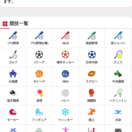
ます。
競技一覧
プロ野球
プロ野球(2軍)
MLB
高校野球
侍ジャパン
ゴルフ
Jリーグ
海外サッカー
日本代表
テニス
大相撲
Bリーグ
NBA
ラグビー
中央競馬
地方競馬
卓球
バレー
格闘技
バドミントン
モーター
フィギュア
ウィンター
陸上
水泳