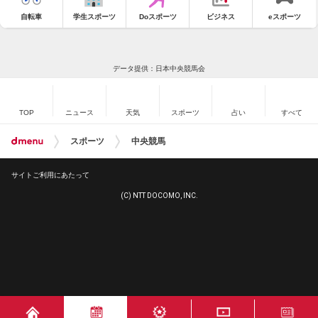
自転車
学生スポーツ
Doスポーツ
ビジネス
eスポーツ
データ提供：日本中央競馬会
TOP
ニュース
天気
スポーツ
占い
すべて
スポーツ
中央競馬
サイトご利用にあたって
(C) NTT DOCOMO, INC.