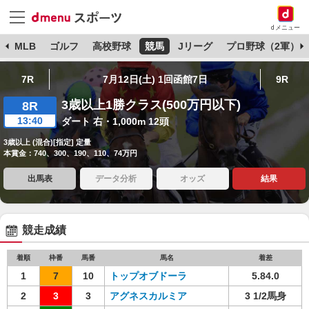
dメニュー
球
MLB
ゴルフ
高校野球
競馬
Jリーグ
プロ野球（2軍）
7R
7月12日(土) 1回函館7日
9R
3歳以上1勝クラス(500万円以下)
8R
13:40
ダート 右・1,000m 12頭
3歳以上 (混合)[指定] 定量
本賞金：740、300、190、110、74万円
出馬表
データ分析
オッズ
結果
競走成績
着順
枠番
馬番
馬名
着差
1
7
10
トップオブドーラ
5.84.0
2
3
3
アグネスカルミア
3 1/2馬身