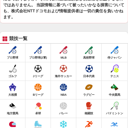
ではありません。 当該情報に基づいて被ったいかなる損害について
も、株式会社NTTドコモおよび情報提供者は一切の責任を負いかね
ます。
競技一覧
プロ野球
プロ野球(2軍)
MLB
高校野球
侍ジャパン
ゴルフ
Jリーグ
海外サッカー
日本代表
テニス
大相撲
Bリーグ
NBA
ラグビー
中央競馬
地方競馬
卓球
バレー
格闘技
バドミントン