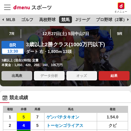
dメニュー
球
MLB
ゴルフ
高校野球
競馬
Jリーグ
プロ野球（2軍）
7R
12月27日(土) 5回中山7日
9R
3歳以上2勝クラス(1000万円以下)
8R
13:30
ダート 右・1,800m 13頭
3歳以上 (混合)(特指) 定量
本賞金：1,050、420、260、160、105万円
出馬表
データ分析
オッズ
結果
競走成績
着順
枠番
馬番
馬名
着差
1
5
7
ゲンパチタキオン
1.54.0
2
4
5
トーセンゴライアス
クビ