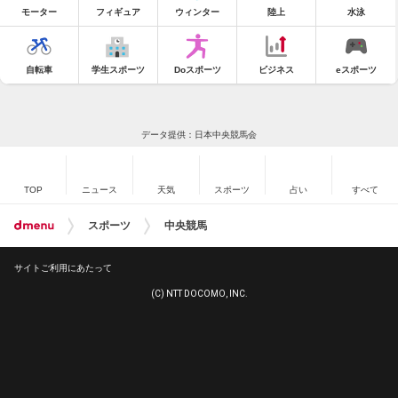
モーター
フィギュア
ウィンター
陸上
水泳
自転車
学生スポーツ
Doスポーツ
ビジネス
eスポーツ
データ提供：日本中央競馬会
TOP
ニュース
天気
スポーツ
占い
すべて
スポーツ
中央競馬
サイトご利用にあたって
(C) NTT DOCOMO, INC.