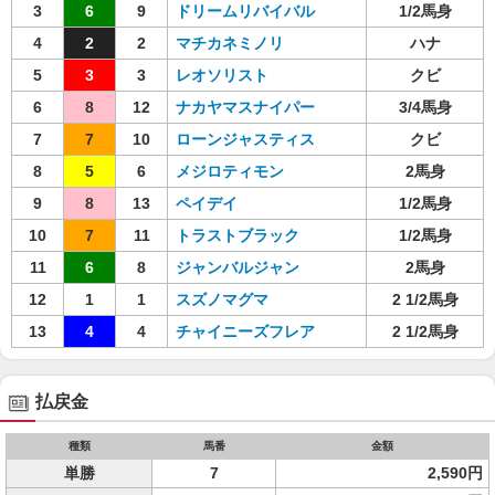
3
6
9
ドリームリバイバル
1/2馬身
4
2
2
マチカネミノリ
ハナ
5
3
3
レオソリスト
クビ
6
8
12
ナカヤマスナイパー
3/4馬身
7
7
10
ローンジャスティス
クビ
8
5
6
メジロティモン
2馬身
9
8
13
ペイデイ
1/2馬身
10
7
11
トラストブラック
1/2馬身
11
6
8
ジャンバルジャン
2馬身
12
1
1
スズノマグマ
2 1/2馬身
13
4
4
チャイニーズフレア
2 1/2馬身
払戻金
種類
馬番
金額
単勝
7
2,590円