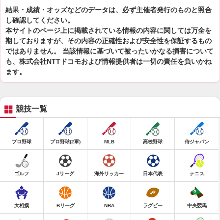
結果・成績・オッズなどのデータは、必ず主催者発行のものと照合
し確認してください。
本サイトのページ上に掲載されている情報の内容に関しては万全を
期しておりますが、その内容の正確性および安全性を保証するもの
ではありません。 当該情報に基づいて被ったいかなる損害について
も、株式会社NTTドコモおよび情報提供者は一切の責任を負いかね
ます。
競技一覧
プロ野球
プロ野球(2軍)
MLB
高校野球
侍ジャパン
ゴルフ
Jリーグ
海外サッカー
日本代表
テニス
大相撲
Bリーグ
NBA
ラグビー
中央競馬