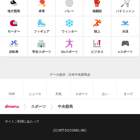
地方競馬
卓球
バレー
格闘技
バドミントン
モーター
フィギュア
ウィンター
陸上
水泳
自転車
学生スポーツ
Doスポーツ
ビジネス
eスポーツ
データ提供：日本中央競馬会
TOP
ニュース
天気
スポーツ
占い
すべて
スポーツ
中央競馬
サイトご利用にあたって
(C) NTT DOCOMO, INC.