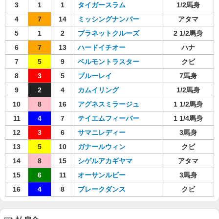
3
1
1
タイガースラム
1/2馬身
4
7
14
ミッシングナンバー
アタマ
5
1
2
プラネットクルーズ
2 1/2馬身
6
7
13
ハードイチオー
ハナ
7
5
9
ベルモントラスター
クビ
8
3
5
ブルーレイ
7馬身
9
2
4
カムイリング
1/2馬身
10
8
16
アグネスミラージュ
1 1/2馬身
11
4
7
テイエムフィーバー
1 1/4馬身
12
3
6
サマニレディー
3馬身
13
5
10
ガナールウィン
クビ
14
8
15
シゲルアカギヤマ
アタマ
15
6
11
オーサンルビー
3馬身
16
4
8
ブレークダンス
クビ