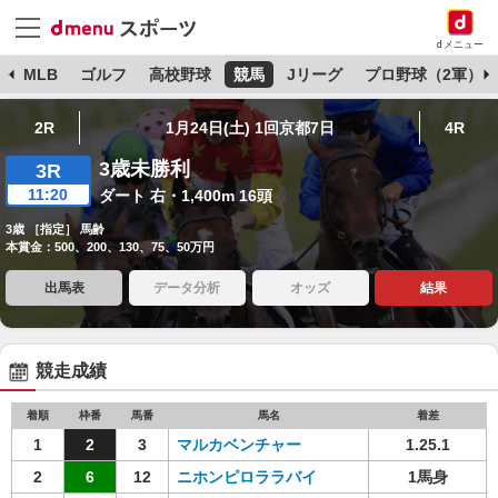
dメニュー
球
MLB
ゴルフ
高校野球
競馬
Jリーグ
プロ野球（2軍）
2R
1月24日(土) 1回京都7日
4R
3歳未勝利
3R
11:20
ダート 右・1,400m 16頭
3歳 ［指定］ 馬齢
本賞金：500、200、130、75、50万円
出馬表
データ分析
オッズ
結果
競走成績
着順
枠番
馬番
馬名
着差
1
2
3
マルカベンチャー
1.25.1
2
6
12
ニホンピロララバイ
1馬身