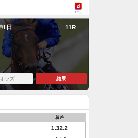
dメニュー
神1日
11R
オッズ
結果
着差
1.32.2