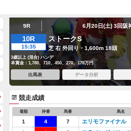
9R
6月20日(土) 3回阪
10R
ストークS
15:35
芝 右 外回り・1,600m 18頭
3歳以上 (混合) ハンデ
本賞金：1,780、710、450、270、178万円
出馬表
データ分析
競走成績
着順
枠番
馬番
馬名
1
4
7
エリモファイナル