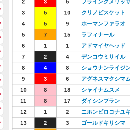
2
3
5
フライングメリッ
3
5
10
クリノビスケット
4
5
9
ホーマンファラオ
5
7
15
ラフィナール
6
1
1
アドマイヤヘッド
7
2
4
デンコウミサイル
8
4
8
ショウナンライジ
9
3
6
アグネスマクシマ
10
8
18
シャイナムスメ
11
8
17
ダイシンプラン
12
1
2
ニホンピロコナユ
13
2
3
ゴールドキリシマ