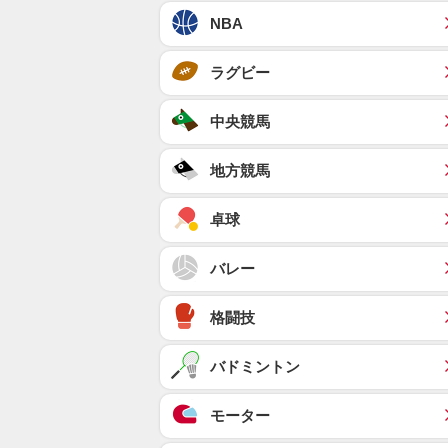
NBA
ラグビー
中央競馬
地方競馬
卓球
バレー
格闘技
バドミントン
モーター