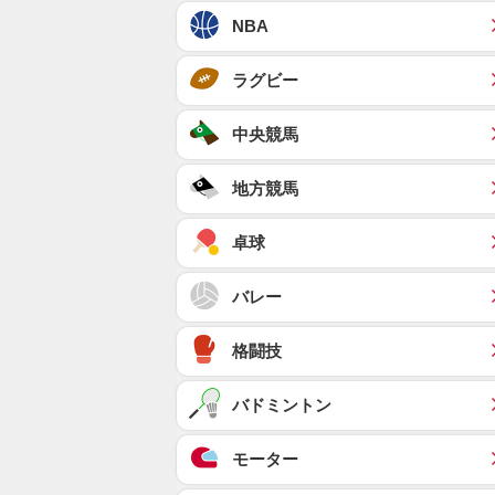
NBA
ラグビー
中央競馬
地方競馬
卓球
バレー
格闘技
バドミントン
モーター