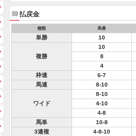
払戻金
種類
馬番
単勝
10
10
複勝
8
4
枠連
6-7
馬連
8-10
8-10
ワイド
4-10
4-8
馬単
10-8
3連複
4-8-10