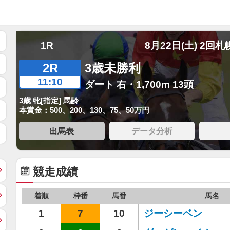
1R
8月22日(土) 2回札
2R
3歳未勝利
11:10
ダート 右・1,700m 13頭
3歳 牝[指定] 馬齢
本賞金：500、200、130、75、50万円
出馬表
データ分析
競走成績
着順
枠番
馬番
馬名
1
7
10
ジーシーベン