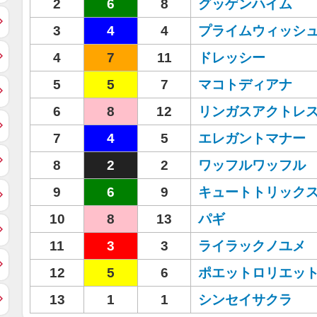
2
6
8
グッゲンハイム
3
4
4
プライムウィッシ
4
7
11
ドレッシー
5
5
7
マコトディアナ
6
8
12
リンガスアクトレ
7
4
5
エレガントマナー
8
2
2
ワッフルワッフル
9
6
9
キュートトリック
10
8
13
パギ
11
3
3
ライラックノユメ
12
5
6
ポエットロリエッ
13
1
1
シンセイサクラ