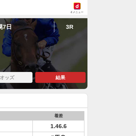
dメニュー
幌7日
3R
オッズ
結果
着差
1.46.6