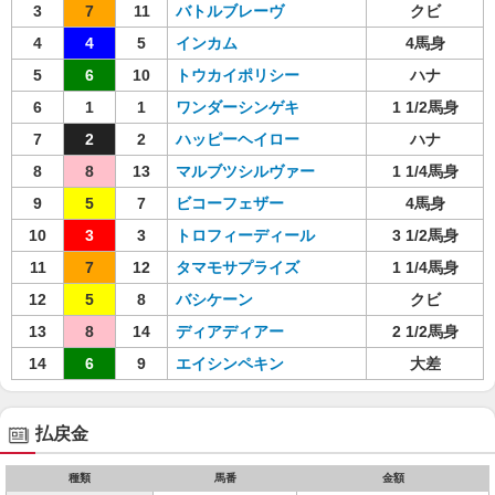
3
7
11
バトルブレーヴ
クビ
4
4
5
インカム
4馬身
5
6
10
トウカイポリシー
ハナ
6
1
1
ワンダーシンゲキ
1 1/2馬身
7
2
2
ハッピーヘイロー
ハナ
8
8
13
マルブツシルヴァー
1 1/4馬身
9
5
7
ビコーフェザー
4馬身
10
3
3
トロフィーディール
3 1/2馬身
11
7
12
タマモサプライズ
1 1/4馬身
12
5
8
バシケーン
クビ
13
8
14
ディアディアー
2 1/2馬身
14
6
9
エイシンペキン
大差
払戻金
種類
馬番
金額