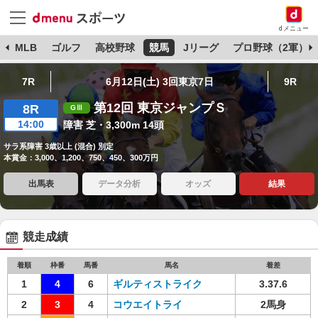
dメニュー
球
MLB
ゴルフ
高校野球
競馬
Jリーグ
プロ野球（2軍）
7R
6月12日(土) 3回東京7日
9R
第12回 東京ジャンプＳ
8R
14:00
障害 芝・3,300m 14頭
サラ系障害 3歳以上 (混合) 別定
本賞金：3,000、1,200、750、450、300万円
出馬表
データ分析
オッズ
結果
競走成績
着順
枠番
馬番
馬名
着差
1
4
6
ギルティストライク
3.37.6
2
3
4
コウエイトライ
2馬身