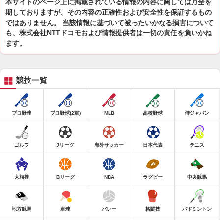
本サイトのページ上に掲載されている情報の内容に関しては万全を
期しておりますが、その内容の正確性および安全性を保証するもの
ではありません。 当該情報に基づいて被ったいかなる損害について
も、株式会社NTTドコモおよび情報提供者は一切の責任を負いかね
ます。
競技一覧
プロ野球
プロ野球(2軍)
MLB
高校野球
侍ジャパン
ゴルフ
Jリーグ
海外サッカー
日本代表
テニス
大相撲
Bリーグ
NBA
ラグビー
中央競馬
地方競馬
卓球
バレー
格闘技
バドミントン