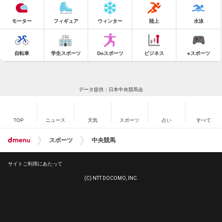
モーター
フィギュア
ウィンター
陸上
水泳
自転車
学生スポーツ
Doスポーツ
ビジネス
eスポーツ
データ提供：日本中央競馬会
TOP
ニュース
天気
スポーツ
占い
すべて
スポーツ
中央競馬
サイトご利用にあたって
(C) NTT DOCOMO, INC.