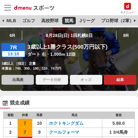
dメニュー
球
MLB
ゴルフ
高校野球
競馬
Jリーグ
プロ野球（2軍）
6R
8月28日(日) 1回札幌6日
8R
3歳以上1勝クラス(500万円以下)
7R
13:10
ダート 右・1,000m 12頭
3歳以上 ［指定］ 定量
本賞金：740、300、190、110、74万円
出馬表
データ分析
オッズ
結果
競走成績
着順
枠番
馬番
馬名
着差
1
7
10
ホクトキングダム
5.88.0
2
7
9
クールフォーマ
1 3/4馬身