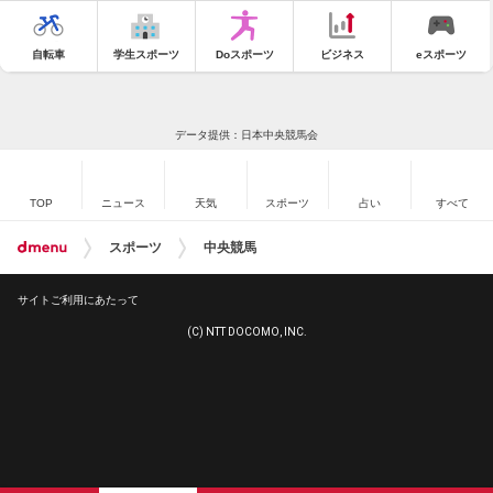
自転車
学生スポーツ
Doスポーツ
ビジネス
eスポーツ
データ提供：日本中央競馬会
TOP
ニュース
天気
スポーツ
占い
すべて
スポーツ
中央競馬
サイトご利用にあたって
(C) NTT DOCOMO, INC.