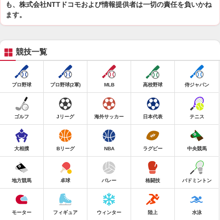
も、株式会社NTTドコモおよび情報提供者は一切の責任を負いかね
ます。
競技一覧
プロ野球
プロ野球(2軍)
MLB
高校野球
侍ジャパン
ゴルフ
Jリーグ
海外サッカー
日本代表
テニス
大相撲
Bリーグ
NBA
ラグビー
中央競馬
地方競馬
卓球
バレー
格闘技
バドミントン
モーター
フィギュア
ウィンター
陸上
水泳