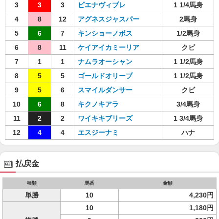
3
3
3
ピエナヴィブレ
1 1/4馬身
4
8
12
アグネスジャスパー
2馬身
5
6
7
キンショーノボス
1/2馬身
6
8
11
ケイアイカミーリア
クビ
7
1
1
ナムラオーシャン
1 1/2馬身
8
5
5
ゴールドオリーブ
1 1/2馬身
9
5
6
スマイルダンサー
クビ
10
6
8
キクノキアラ
3/4馬身
11
2
2
ワイキキブリーズ
1 3/4馬身
12
4
4
エスジーナミ
ハナ
払戻金
種類
馬番
金額
単勝
10
4,230円
10
1,180円