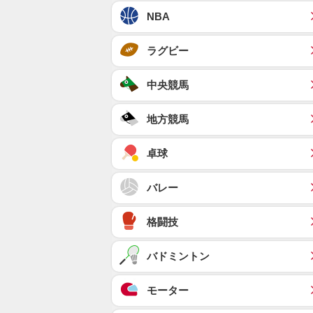
NBA
ラグビー
中央競馬
地方競馬
卓球
バレー
格闘技
バドミントン
モーター