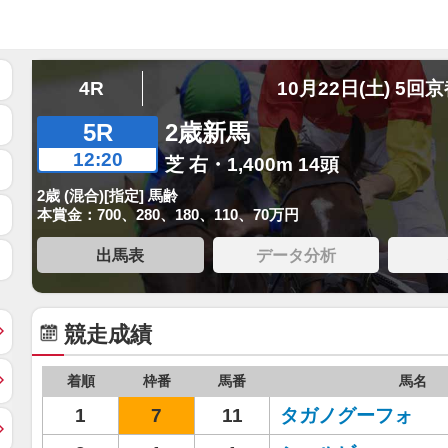
4R
10月22日(土) 5回
5R
2歳新馬
12:20
芝 右・1,400m 14頭
2歳 (混合)[指定] 馬齢
本賞金：700、280、180、110、70万円
出馬表
データ分析
競走成績
着順
枠番
馬番
馬名
1
7
11
タガノグーフォ