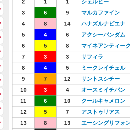
2
1
1
シェルビー
3
6
9
マルカファイン
4
8
14
ハナズルナピエナ
5
4
6
アクシーバンダム
6
5
8
マイネアンティー
7
3
3
サフィラ
8
4
5
ミークレイチェル
9
7
12
サントスシチー
10
3
4
オースミイチバン
11
6
10
クールキャメロン
12
5
7
アストゥリアス
13
8
13
エーシングリフォ