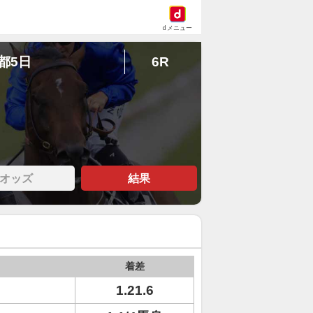
dメニュー
京都5日
6R
オッズ
結果
着差
1.21.6