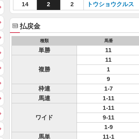
14
2
2
トウショウクルス
払戻金
種類
馬番
単勝
11
11
複勝
1
9
枠連
1-7
馬連
1-11
1-11
ワイド
9-11
1-9
馬単
11-1