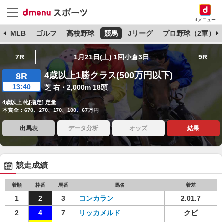
dメニュー
球
MLB
ゴルフ
高校野球
競馬
Jリーグ
プロ野球（2軍）
7R
1月21日(土) 1回小倉3日
9R
4歳以上1勝クラス(500万円以下)
8R
13:40
芝 右・2,000m 18頭
4歳以上 牝[指定] 定量
本賞金：670、270、170、100、67万円
出馬表
データ分析
オッズ
結果
競走成績
着順
枠番
馬番
馬名
着差
1
2
3
コンカラン
2.01.7
2
4
7
リッカメルド
クビ