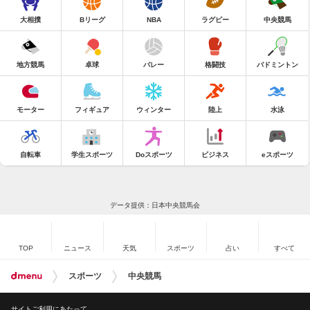
大相撲
Bリーグ
NBA
ラグビー
中央競馬
地方競馬
卓球
バレー
格闘技
バドミントン
モーター
フィギュア
ウィンター
陸上
水泳
自転車
学生スポーツ
Doスポーツ
ビジネス
eスポーツ
データ提供：日本中央競馬会
TOP
ニュース
天気
スポーツ
占い
すべて
スポーツ
中央競馬
サイトご利用にあたって