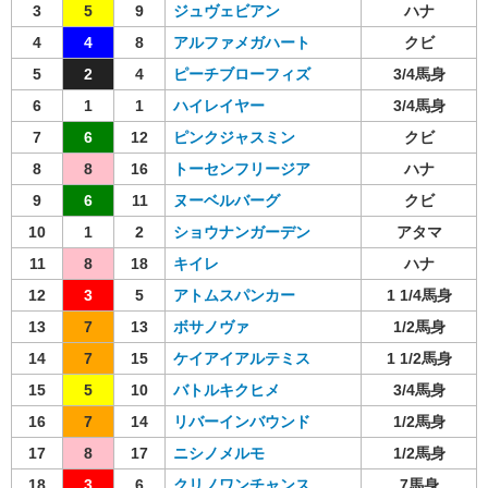
3
5
9
ジュヴェビアン
ハナ
4
4
8
アルファメガハート
クビ
5
2
4
ピーチブローフィズ
3/4馬身
6
1
1
ハイレイヤー
3/4馬身
7
6
12
ピンクジャスミン
クビ
8
8
16
トーセンフリージア
ハナ
9
6
11
ヌーベルバーグ
クビ
10
1
2
ショウナンガーデン
アタマ
11
8
18
キイレ
ハナ
12
3
5
アトムスパンカー
1 1/4馬身
13
7
13
ボサノヴァ
1/2馬身
14
7
15
ケイアイアルテミス
1 1/2馬身
15
5
10
バトルキクヒメ
3/4馬身
16
7
14
リバーインバウンド
1/2馬身
17
8
17
ニシノメルモ
1/2馬身
18
3
6
クリノワンチャンス
7馬身