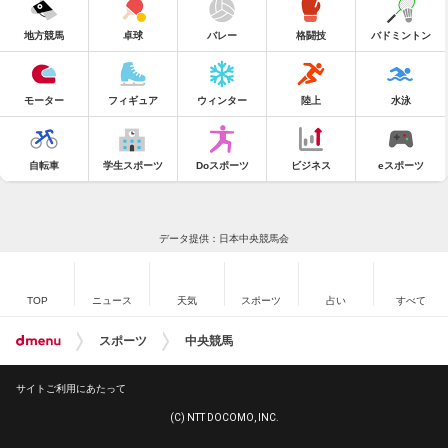
地方競馬
卓球
バレー
格闘技
バドミントン
モーター
フィギュア
ウィンター
陸上
水泳
自転車
学生スポーツ
Doスポーツ
ビジネス
eスポーツ
データ提供：日本中央競馬会
TOP
ニュース
天気
スポーツ
占い
すべて
スポーツ
中央競馬
サイトご利用にあたって
(C) NTT DOCOMO, INC.