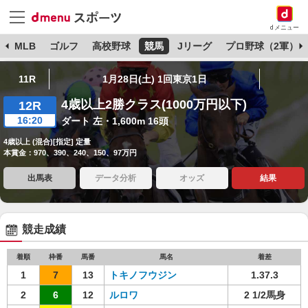
dメニュー
球
MLB
ゴルフ
高校野球
競馬
Jリーグ
プロ野球（2軍）
11R
1月28日(土) 1回東京1日
4歳以上2勝クラス(1000万円以下)
12R
16:20
ダート 左・1,600m 16頭
4歳以上 (混合)[指定] 定量
本賞金：970、390、240、150、97万円
出馬表
データ分析
オッズ
結果
競走成績
着順
枠番
馬番
馬名
着差
1
7
13
トキノフウジン
1.37.3
2
6
12
ルロワ
2 1/2馬身