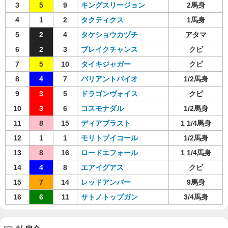
3
5
9
キングスリージョン
2馬身
4
1
2
タクティクス
1馬身
5
2
4
タケショウカヅチ
アタマ
6
2
3
ブレイクチャンス
クビ
7
5
10
タイキジャガー
クビ
8
4
7
バリアントバイオ
1/2馬身
9
3
5
ドラゴンヴォイス
クビ
10
3
6
コスモナダル
1/2馬身
11
8
15
ディアブラスト
1 1/4馬身
12
1
1
モリトブイコール
1/2馬身
13
8
16
ロードエフォール
1 1/4馬身
14
4
8
エアイグアス
クビ
15
7
14
レッドアンバー
9馬身
16
6
11
サトノトップガン
3/4馬身