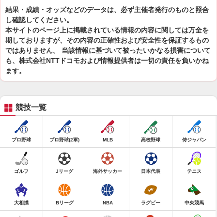
結果・成績・オッズなどのデータは、必ず主催者発行のものと照合
し確認してください。
本サイトのページ上に掲載されている情報の内容に関しては万全を
期しておりますが、その内容の正確性および安全性を保証するもの
ではありません。 当該情報に基づいて被ったいかなる損害について
も、株式会社NTTドコモおよび情報提供者は一切の責任を負いかね
ます。
競技一覧
プロ野球
プロ野球(2軍)
MLB
高校野球
侍ジャパン
ゴルフ
Jリーグ
海外サッカー
日本代表
テニス
大相撲
Bリーグ
NBA
ラグビー
中央競馬