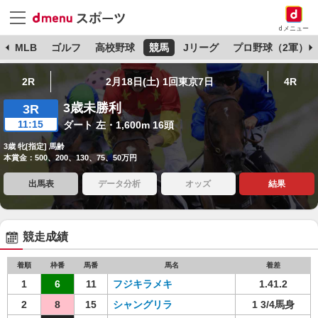
dメニュー
球
MLB
ゴルフ
高校野球
競馬
Jリーグ
プロ野球（2軍）
2R
2月18日(土) 1回東京7日
4R
3歳未勝利
3R
11:15
ダート 左・1,600m 16頭
3歳 牝[指定] 馬齢
本賞金：500、200、130、75、50万円
出馬表
データ分析
オッズ
結果
競走成績
着順
枠番
馬番
馬名
着差
1
6
11
フジキラメキ
1.41.2
2
8
15
シャングリラ
1 3/4馬身