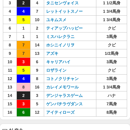
3
2
4
タニセンヴォイス
1 1/2馬身
4
4
7
レットイットスノー
1 3/4馬身
5
5
10
ユキムスメ
1 3/4馬身
6
1
2
ティアップハッピー
クビ
7
1
1
ミスハレクラニ
3馬身
8
7
14
ホシニイノリヲ
クビ
9
7
13
アズキ
1/2馬身
10
3
6
キャリアハイ
3馬身
11
5
9
ロザライン
クビ
12
4
8
コトノクリチャン
3馬身
13
8
16
カレイメモワール
1 3/4馬身
14
2
3
デンジャラスゲーム
ハナ
15
3
5
ゲンパチラヴダンス
7馬身
16
6
12
アイティローズ
8馬身