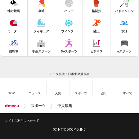
地方競馬
卓球
バレー
格闘技
バドミントン
モーター
フィギュア
ウィンター
陸上
水泳
自転車
学生スポーツ
Doスポーツ
ビジネス
eスポーツ
データ提供：日本中央競馬会
TOP
ニュース
天気
スポーツ
占い
すべて
スポーツ
中央競馬
サイトご利用にあたって
(C) NTT DOCOMO, INC.