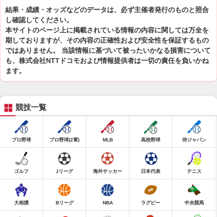
結果・成績・オッズなどのデータは、必ず主催者発行のものと照合
し確認してください。
本サイトのページ上に掲載されている情報の内容に関しては万全を
期しておりますが、その内容の正確性および安全性を保証するもの
ではありません。 当該情報に基づいて被ったいかなる損害について
も、株式会社NTTドコモおよび情報提供者は一切の責任を負いかね
ます。
競技一覧
プロ野球
プロ野球(2軍)
MLB
高校野球
侍ジャパン
ゴルフ
Jリーグ
海外サッカー
日本代表
テニス
大相撲
Bリーグ
NBA
ラグビー
中央競馬