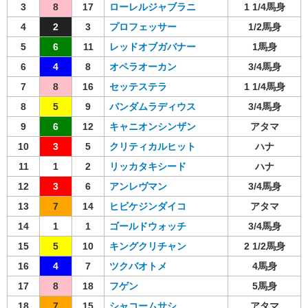
3
8
17
ローレルジャブラニ
1 1/4馬身
4
2
3
プロフェッサー
1/2馬身
5
6
11
レッドオブガバナー
1馬身
6
4
8
オペラオーカン
3/4馬身
7
8
16
セッテステラ
1 1/4馬身
8
5
9
バンダムラディウス
3/4馬身
9
6
12
キャニオンシンザン
アタマ
10
3
5
クリティカルヒット
ハナ
11
1
2
リッカタキシード
ハナ
12
3
6
アンレヴマン
3/4馬身
13
7
14
ヒビケジンダイコ
アタマ
14
1
1
ゴールドウォッチ
3/4馬身
15
5
10
キングクリチャン
2 1/2馬身
16
4
7
ツクバオトメ
4馬身
17
8
18
フゲン
5馬身
18
7
15
シャコームサシ
アタマ