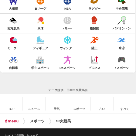
大相撲
Bリーグ
NBA
ラグビー
中央競馬
地方競馬
卓球
バレー
格闘技
バドミントン
モーター
フィギュア
ウィンター
陸上
水泳
自転車
学生スポーツ
Doスポーツ
ビジネス
eスポーツ
データ提供：日本中央競馬会
TOP
ニュース
天気
スポーツ
占い
すべて
スポーツ
中央競馬
サイトご利用にあたって