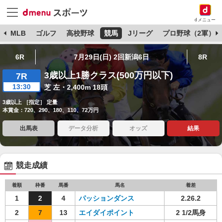
dメニュー
球
MLB
ゴルフ
高校野球
競馬
Jリーグ
プロ野球（2軍）
6R
7月29日(日) 2回新潟6日
8R
3歳以上1勝クラス(500万円以下)
7R
13:30
芝 左・2,400m 18頭
3歳以上 ［指定］ 定量
本賞金：720、290、180、110、72万円
出馬表
データ分析
オッズ
結果
競走成績
着順
枠番
馬番
馬名
着差
1
2
4
パッションダンス
2.26.2
2
7
13
エイダイポイント
2 1/2馬身