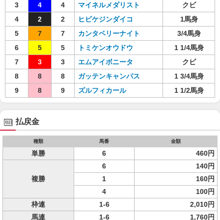
3
4
4
マイネルメダリスト
クビ
4
2
2
ヒビケジンダイコ
1馬身
5
7
7
カンタベリーナイト
3/4馬身
6
5
5
トミケンオウドウ
1 1/4馬身
7
3
3
エムアイボニータ
クビ
8
8
8
ガッテンキャンパス
1 3/4馬身
9
8
9
ズルフィカール
1 1/2馬身
払戻金
種類
馬番
金額
単勝
6
460円
6
140円
複勝
1
160円
4
100円
枠連
1-6
2,010円
馬連
1-6
1,760円