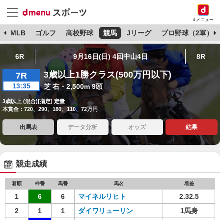
dメニュー
球
MLB
ゴルフ
高校野球
競馬
Jリーグ
プロ野球（2軍）
6R
9月16日(日) 4回中山4日
8R
3歳以上1勝クラス(500万円以下)
7R
13:35
芝 右・2,500m 9頭
3歳以上 (混合)[指定] 定量
本賞金：720、290、180、110、72万円
出馬表
データ分析
オッズ
結果
競走成績
着順
枠番
馬番
馬名
着差
1
6
6
マイネルリヒト
2.32.5
2
1
1
ダイワリューリン
1馬身