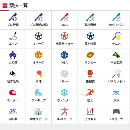
競技一覧
プロ野球
プロ野球(2軍)
MLB
高校野球
侍ジャパン
ゴルフ
Jリーグ
海外サッカー
日本代表
テニス
大相撲
Bリーグ
NBA
ラグビー
中央競馬
地方競馬
卓球
バレー
格闘技
バドミントン
モーター
フィギュア
ウィンター
陸上
水泳
自転車
学生スポーツ
Doスポーツ
ビジネス
eスポーツ