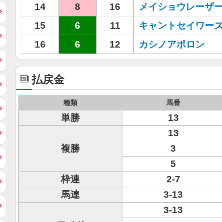
14
8
16
メイショウレーザ
15
6
11
キャントセイワー
16
6
12
カシノアポロン
払戻金
種類
馬番
単勝
13
13
複勝
3
5
枠連
2-7
馬連
3-13
3-13