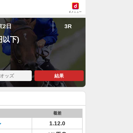
dメニュー
京2日
3R
円以下)
オッズ
結果
着差
ル
1.12.0