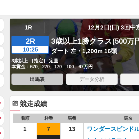
1R
12月2日(日) 3回中
2R
3歳以上1勝クラス(500万
10:25
ダート 左・1,200m 16頭
3歳以上 ［指定］ 定量
本賞金：670、270、170、100、67万円
出馬表
データ分析
競走成績
着順
枠番
馬番
馬名
1
7
13
ワンダースピンド