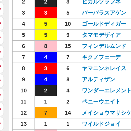
2
2
3
ヒカルソラフネ
3
3
5
バーバラスアゲン
4
5
10
ゴールドディガー
5
5
9
タマモデザイア
6
8
15
フィンデルムンド
7
4
7
キクノフェーデ
8
3
6
ヤマニンネレイス
9
4
8
アルティザン
10
2
4
ワンダーエレメン
11
1
2
ペニーウエイト
12
7
14
メイショウマサシ
13
1
1
ワイルドジョイ