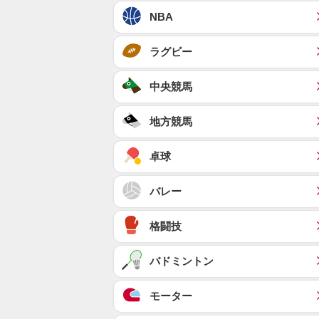
NBA
ラグビー
中央競馬
地方競馬
卓球
バレー
格闘技
バドミントン
モーター