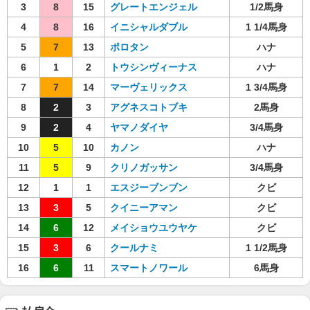
3
8
15
グレートエンジェル
1/2馬身
4
8
16
イニシャルダブル
1 1/4馬身
5
7
13
ポロタン
ハナ
6
1
2
トウシンヴィーナス
ハナ
7
7
14
マーヴェリックス
1 3/4馬身
8
2
3
アグネスコトブキ
2馬身
9
2
4
ヤマノダイヤ
3/4馬身
10
5
10
カノン
ハナ
11
5
9
クリノガッサン
3/4馬身
12
1
1
エスジーブンブン
クビ
13
3
5
クイニーアマン
クビ
14
6
12
メイショウユウヤケ
クビ
15
3
6
クールナミ
1 1/2馬身
16
6
11
スマートノワール
6馬身