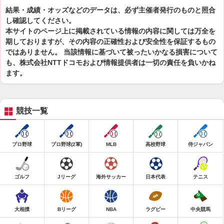
結果・成績・オッズなどのデータは、必ず主催者発行のものと照合
し確認してください。
本サイトのページ上に掲載されている情報の内容に関しては万全を
期しておりますが、その内容の正確性および安全性を保証するもの
ではありません。 当該情報に基づいて被ったいかなる損害について
も、株式会社NTTドコモおよび情報提供者は一切の責任を負いかね
ます。
競技一覧
プロ野球
プロ野球(2軍)
MLB
高校野球
侍ジャパン
ゴルフ
Jリーグ
海外サッカー
日本代表
テニス
大相撲
Bリーグ
NBA
ラグビー
中央競馬