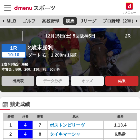
dメニュー
球
MLB
ゴルフ
高校野球
競馬
Jリーグ
プロ野球（2軍）
12月15日(土) 5回阪神5日
2R
2歳未勝利
1R
10:10
ダート 右・1,200m 16頭
2歳 牝[指定] 馬齢
本賞金：500、200、130、75、50万円
出馬表
データ分析
オッズ
結果
競走成績
着順
枠番
馬番
馬名
着差
1
4
7
ボストンビリーヴ
1.13.4
2
4
8
タイキマーシャ
6馬身