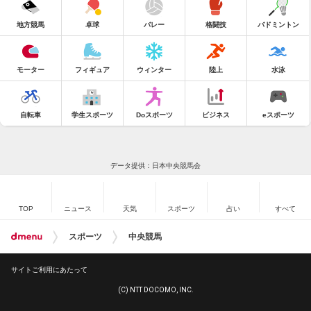
地方競馬
卓球
バレー
格闘技
バドミントン
モーター
フィギュア
ウィンター
陸上
水泳
自転車
学生スポーツ
Doスポーツ
ビジネス
eスポーツ
データ提供：日本中央競馬会
TOP
ニュース
天気
スポーツ
占い
すべて
スポーツ
中央競馬
サイトご利用にあたって
(C) NTT DOCOMO, INC.