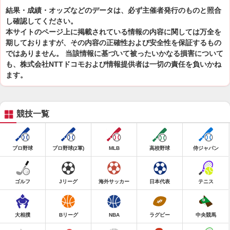
結果・成績・オッズなどのデータは、必ず主催者発行のものと照合
し確認してください。
本サイトのページ上に掲載されている情報の内容に関しては万全を
期しておりますが、その内容の正確性および安全性を保証するもの
ではありません。 当該情報に基づいて被ったいかなる損害について
も、株式会社NTTドコモおよび情報提供者は一切の責任を負いかね
ます。
競技一覧
プロ野球
プロ野球(2軍)
MLB
高校野球
侍ジャパン
ゴルフ
Jリーグ
海外サッカー
日本代表
テニス
大相撲
Bリーグ
NBA
ラグビー
中央競馬