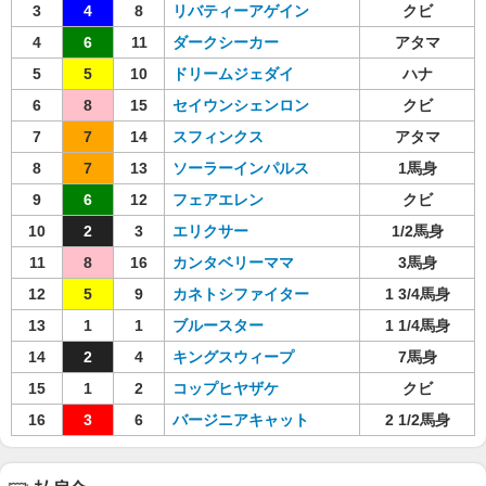
3
4
8
リバティーアゲイン
クビ
4
6
11
ダークシーカー
アタマ
5
5
10
ドリームジェダイ
ハナ
6
8
15
セイウンシェンロン
クビ
7
7
14
スフィンクス
アタマ
8
7
13
ソーラーインパルス
1馬身
9
6
12
フェアエレン
クビ
10
2
3
エリクサー
1/2馬身
11
8
16
カンタベリーママ
3馬身
12
5
9
カネトシファイター
1 3/4馬身
13
1
1
ブルースター
1 1/4馬身
14
2
4
キングスウィープ
7馬身
15
1
2
コップヒヤザケ
クビ
16
3
6
バージニアキャット
2 1/2馬身