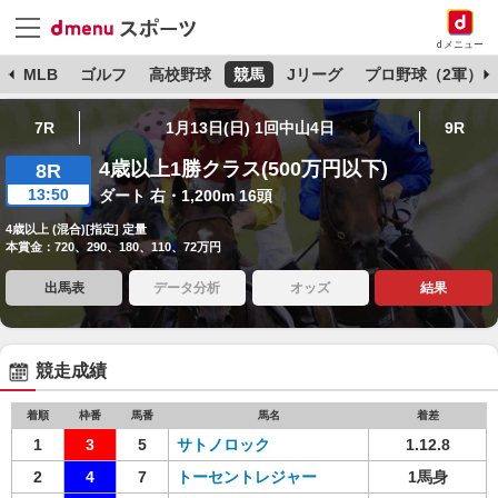
dメニュー
球
MLB
ゴルフ
高校野球
競馬
Jリーグ
プロ野球（2軍）
7R
1月13日(日) 1回中山4日
9R
4歳以上1勝クラス(500万円以下)
8R
13:50
ダート 右・1,200m 16頭
4歳以上 (混合)[指定] 定量
本賞金：720、290、180、110、72万円
出馬表
データ分析
オッズ
結果
競走成績
着順
枠番
馬番
馬名
着差
1
3
5
サトノロック
1.12.8
2
4
7
トーセントレジャー
1馬身