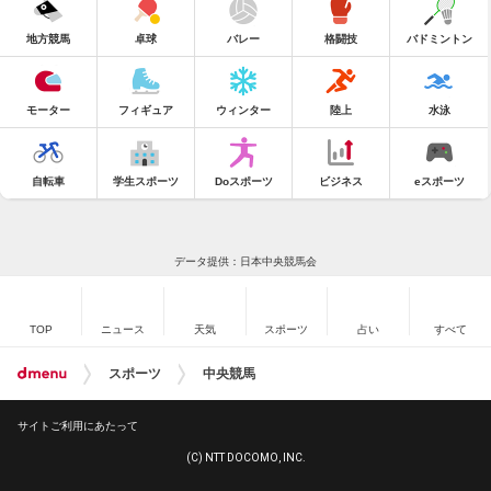
地方競馬
卓球
バレー
格闘技
バドミントン
モーター
フィギュア
ウィンター
陸上
水泳
自転車
学生スポーツ
Doスポーツ
ビジネス
eスポーツ
データ提供：日本中央競馬会
TOP
ニュース
天気
スポーツ
占い
すべて
スポーツ
中央競馬
サイトご利用にあたって
(C) NTT DOCOMO, INC.