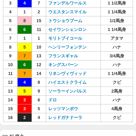
3
4
7
ファンデルワールス
1 1/2馬身
4
1
2
ウエスタンスマイル
1 1/4馬身
5
8
15
トウショウブーム
1/2馬身
6
6
11
セイウンシェンロン
1 1/4馬身
7
1
1
モリトブイコール
アタマ
8
5
10
ヘンリーフォンテン
ハナ
9
7
13
フランスギャル
3/4馬身
10
6
12
キングスバーン
ハナ
11
7
14
リネンヴィヴィッド
1 1/4馬身
12
4
8
ハイエストクライム
クビ
13
5
9
ソーラーインパルス
2馬身
14
3
6
ドロ
ハナ
15
3
5
レッツマンボウ
4馬身
16
2
4
レッドガナドーラ
クビ