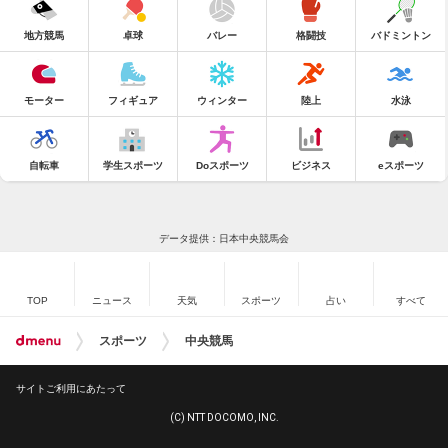
地方競馬
卓球
バレー
格闘技
バドミントン
モーター
フィギュア
ウィンター
陸上
水泳
自転車
学生スポーツ
Doスポーツ
ビジネス
eスポーツ
データ提供：日本中央競馬会
TOP
ニュース
天気
スポーツ
占い
すべて
スポーツ
中央競馬
サイトご利用にあたって
(C) NTT DOCOMO, INC.