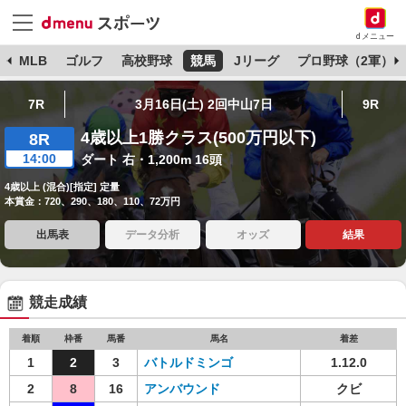
dメニュー
球
MLB
ゴルフ
高校野球
競馬
Jリーグ
プロ野球（2軍）
7R
3月16日(土) 2回中山7日
9R
4歳以上1勝クラス(500万円以下)
8R
14:00
ダート 右・1,200m 16頭
4歳以上 (混合)[指定] 定量
本賞金：720、290、180、110、72万円
出馬表
データ分析
オッズ
結果
競走成績
着順
枠番
馬番
馬名
着差
1
2
3
バトルドミンゴ
1.12.0
2
8
16
アンバウンド
クビ