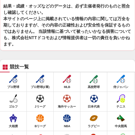
結果・成績・オッズなどのデータは、必ず主催者発行のものと照合
し確認してください。
本サイトのページ上に掲載されている情報の内容に関しては万全を
期しておりますが、その内容の正確性および安全性を保証するもの
ではありません。 当該情報に基づいて被ったいかなる損害について
も、株式会社NTTドコモおよび情報提供者は一切の責任を負いかね
ます。
競技一覧
プロ野球
プロ野球(2軍)
MLB
高校野球
侍ジャパン
ゴルフ
Jリーグ
海外サッカー
日本代表
テニス
大相撲
Bリーグ
NBA
ラグビー
中央競馬