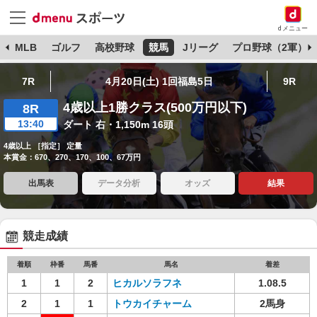
dメニュー
球
MLB
ゴルフ
高校野球
競馬
Jリーグ
プロ野球（2軍）
7R
4月20日(土) 1回福島5日
9R
4歳以上1勝クラス(500万円以下)
8R
13:40
ダート 右・1,150m 16頭
4歳以上 ［指定］ 定量
本賞金：670、270、170、100、67万円
出馬表
データ分析
オッズ
結果
競走成績
着順
枠番
馬番
馬名
着差
1
1
2
ヒカルソラフネ
1.08.5
2
1
1
トウカイチャーム
2馬身