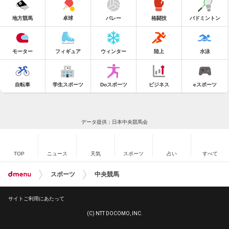
地方競馬
卓球
バレー
格闘技
バドミントン
モーター
フィギュア
ウィンター
陸上
水泳
自転車
学生スポーツ
Doスポーツ
ビジネス
eスポーツ
データ提供：日本中央競馬会
TOP
ニュース
天気
スポーツ
占い
すべて
スポーツ
中央競馬
サイトご利用にあたって
(C) NTT DOCOMO, INC.