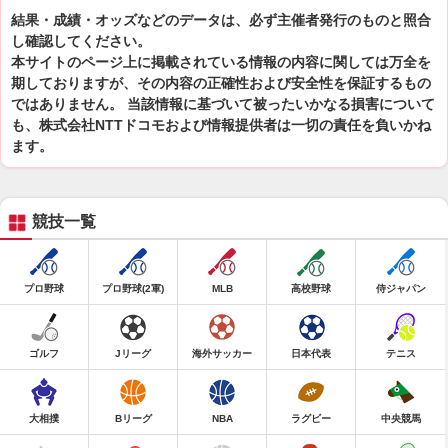
結果・成績・オッズなどのデータは、必ず主催者発行のものと照合
し確認してください。
本サイトのページ上に掲載されている情報の内容に関しては万全を
期しておりますが、その内容の正確性および安全性を保証するもの
ではありません。 当該情報に基づいて被ったいかなる損害について
も、株式会社NTTドコモおよび情報提供者は一切の責任を負いかね
ます。
競技一覧
プロ野球
プロ野球(2軍)
MLB
高校野球
侍ジャパン
ゴルフ
Jリーグ
海外サッカー
日本代表
テニス
大相撲
Bリーグ
NBA
ラグビー
中央競馬