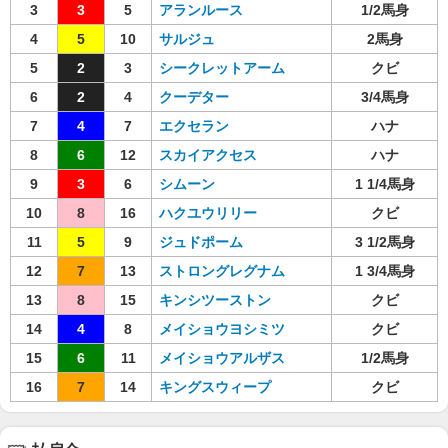
3
3
5
アランルース
1/2馬身
4
5
10
サルジュ
2馬身
5
2
3
シークレットアーム
クビ
6
2
4
クーデター
3/4馬身
7
4
7
エクセラン
ハナ
8
6
12
スカイアクセス
ハナ
9
3
6
シムーン
1 1/4馬身
10
8
16
ハクユウリリー
クビ
11
5
9
ジュドポーム
3 1/2馬身
12
7
13
ストロングレグナム
1 3/4馬身
13
8
15
キンシツーストン
クビ
14
4
8
メイショウヨシミツ
クビ
15
6
11
メイショウアルザス
1/2馬身
16
7
14
キングスウィープ
クビ