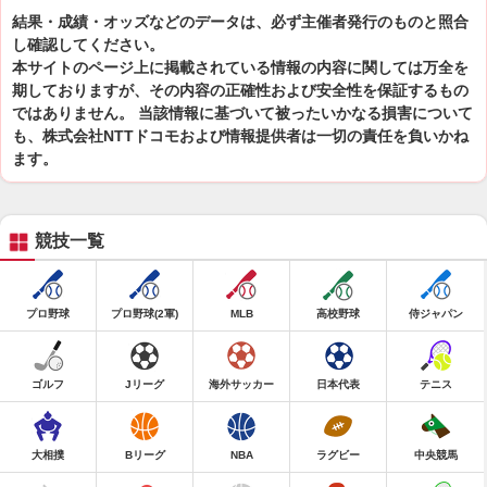
結果・成績・オッズなどのデータは、必ず主催者発行のものと照合
し確認してください。
本サイトのページ上に掲載されている情報の内容に関しては万全を
期しておりますが、その内容の正確性および安全性を保証するもの
ではありません。 当該情報に基づいて被ったいかなる損害について
も、株式会社NTTドコモおよび情報提供者は一切の責任を負いかね
ます。
競技一覧
プロ野球
プロ野球(2軍)
MLB
高校野球
侍ジャパン
ゴルフ
Jリーグ
海外サッカー
日本代表
テニス
大相撲
Bリーグ
NBA
ラグビー
中央競馬