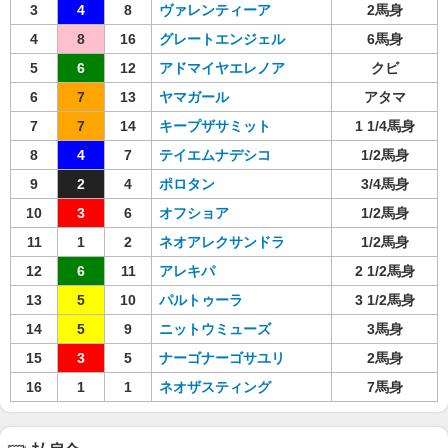
3
4
8
ヴァレンティーア
2馬身
4
8
16
グレートエンジェル
6馬身
5
6
12
アドマイヤエレノア
クビ
6
7
13
ヤマガール
アタマ
7
7
14
キープザサミット
1 1/4馬身
8
4
7
テイエムナデシコ
1/2馬身
9
2
4
ポロタン
3/4馬身
10
3
6
オフショア
1/2馬身
11
1
2
ネオアレクサンドラ
1/2馬身
12
6
11
アレキパ
2 1/2馬身
13
5
10
パルトゥーラ
3 1/2馬身
14
5
9
ニットウミューズ
3馬身
15
3
5
ナーゴナーゴサユリ
2馬身
16
1
1
ネオザスティング
7馬身