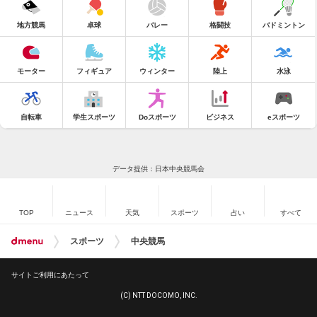
地方競馬
卓球
バレー
格闘技
バドミントン
モーター
フィギュア
ウィンター
陸上
水泳
自転車
学生スポーツ
Doスポーツ
ビジネス
eスポーツ
データ提供：日本中央競馬会
TOP
ニュース
天気
スポーツ
占い
すべて
スポーツ
中央競馬
サイトご利用にあたって
(C) NTT DOCOMO, INC.