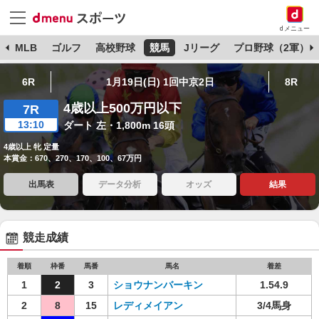
dメニュー
球
MLB
ゴルフ
高校野球
競馬
Jリーグ
プロ野球（2軍）
6R
1月19日(日) 1回中京2日
8R
4歳以上500万円以下
7R
13:10
ダート 左・1,800m 16頭
4歳以上 牝 定量
本賞金：670、270、170、100、67万円
出馬表
データ分析
オッズ
結果
競走成績
着順
枠番
馬番
馬名
着差
1
2
3
ショウナンバーキン
1.54.9
2
8
15
レディメイアン
3/4馬身